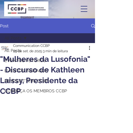
Post
All Posts
Communication CCBP
All Posts
25 de set. de 2025
3 min de leitura
"Mulheres da Lusofonia"
EVENTOS FUTUROS
- Discurso de Kathleen
EVENTOS PASSADOS
Laissy, Presidente da
NEWSLETTERS CCBP
CCBP
CONHEÇA OS MEMBROS CCBP