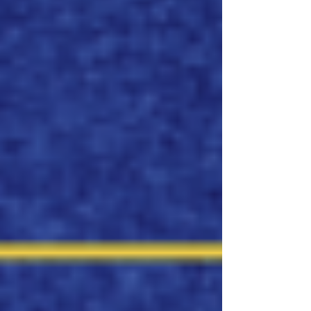
Embaixador António Costa Moura, a noite
proporcionou uma oportunidade para
assinalar o início da época de verão num
ambiente acolhedor e convivial, com
sabores portugueses, conversas informais
e um forte espírito de comunidade. Foi
também uma ocasião particu