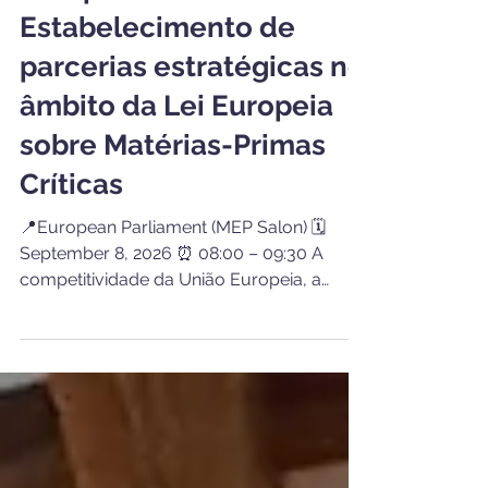
Europa-África:
Estabelecimento de
parcerias estratégicas no
âmbito da Lei Europeia
sobre Matérias-Primas
Críticas
📍European Parliament (MEP Salon) 🗓️
September 8, 2026 ⏰ 08:00 – 09:30 A
competitividade da União Europeia, a
transição digital, a transformação industrial
limpa e as capacidades de defesa
dependem cada vez mais de um acesso
seguro e resiliente a matérias-primas
críticas. Para fazer face aos crescentes
riscos geopolíticos e à dependência