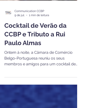
Communication CCBP
9 de jul.
1 min de leitura
Cocktail de Verão da
CCBP e Tributo a Rui
Paulo Almas
Ontem à noite, a Câmara de Comércio
Belgo-Portuguesa reuniu os seus
membros e amigos para um cocktail de
verão na Residência do Embaixador de
Portugal no Reino da Bélgica. Organizada
com grande hospitalidade por S. Ex.ª o