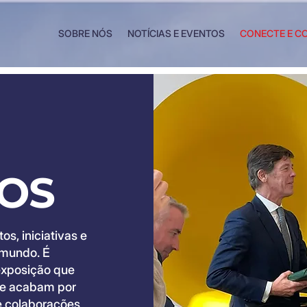
SOBRE NÓS
NOTÍCIAS E EVENTOS
CONECTE E C
OS
s, iniciativas e
 mundo. É
exposição que
 e acabam por
 e colaborações