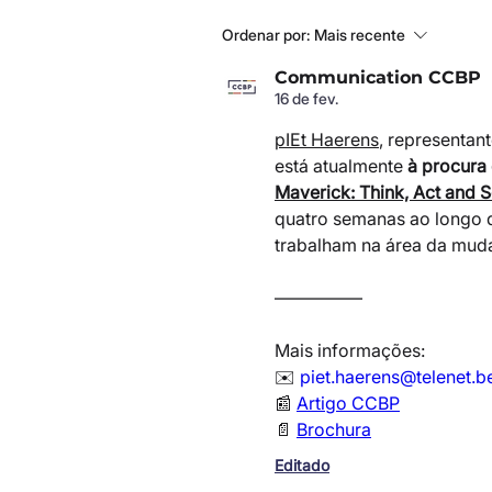
Ordenar por:
Mais recente
Communication CCBP
16 de fev.
pIEt Haerens
, representant
está atualmente 
à procura 
Maverick: Think, Act and S
quatro semanas ao longo do
trabalham na área da mudan
—————
Mais informações:
✉️ 
piet.haerens@telenet.b
📰 
Artigo CCBP
📄 
Brochura
Editado