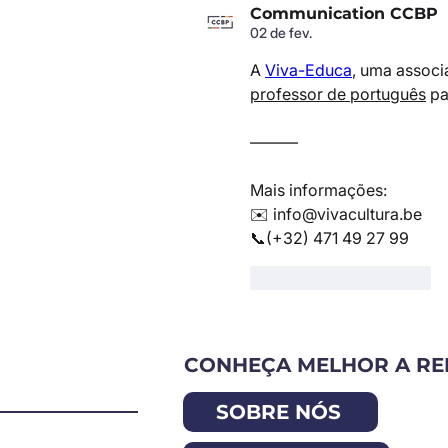
Communication CCBP
02 de fev.
A 
Viva-Educa
, uma associ
professor de português
 pa
———
Mais informações:
✉️ info@vivacultura.be 
📞(+32) 471 49 27 99
Curtir
Responder
CONHEÇA MELHOR A RE
SOBRE NÓS