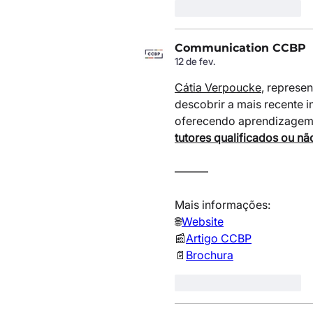
Curtir
Responder
Communication CCBP
12 de fev.
Cátia Verpoucke
, represen
descobrir a mais recente 
oferecendo aprendizagem e
tutores qualificados ou nã
———
Mais informações:
🌐
Website
📰
Artigo CCBP
📄
Brochura
Curtir
Responder