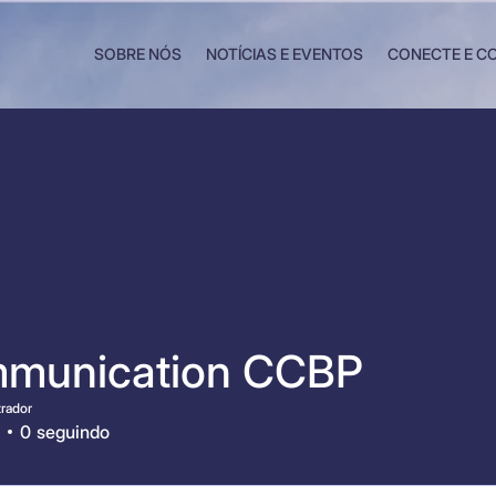
SOBRE NÓS
NOTÍCIAS E EVENTOS
CONECTE E C
munication CCBP
rador
0
seguindo