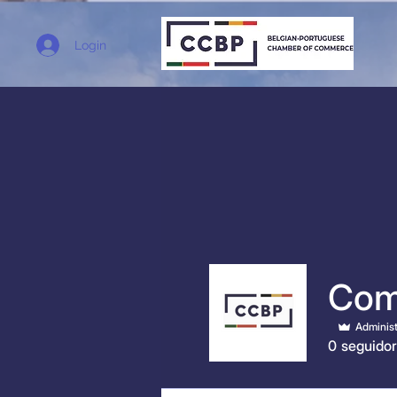
Login
Com
Administ
0
seguidor