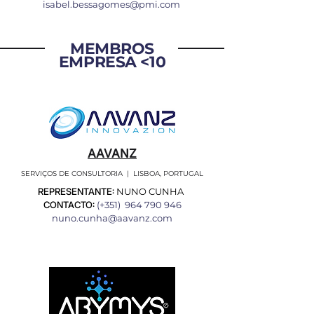
isabel.bessagomes@pmi.com
MEMBROS
EMPRESA <10
AAVANZ
SERVIÇOS DE CONSULTORIA | LISBOA, PORTUGAL
REPRESENTANTE:
NUNO CUNHA
CONTACTO:
(+351)
964 790 946
nuno.cunha@aavanz.com