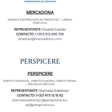
MERCADONA
VENDA E DISTRIBUIÇÃO DE PRODUTOS | LISBOA,
PORTUGAL
REPRESENTANTE:
Duarte Cascão
CONTACTO:
(+351)
913 696 798
dcascao@mercadona.com
PERSPICERE
DIREITO COMERCIAL, DIREITO EUROPEU, DIREITO PENAL
| BRUXELAS, BÉLGICA
REPRESENTANTE:
Stanislas Eskénazi
CONTACTO: (+32)
473 13 15 82
stanislas.eskenazi@perspicere.eu
;
se@perspicere.eu