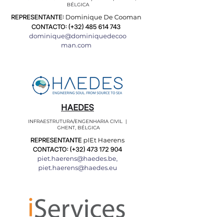
BÉLGICA
REPRESENTANTE:
Dominique De Cooman
CONTACTO: (+32)
485 614 743
dominique@dominiquedecoo
man.com
HAEDES
INFRAESTRUTURA/ENGENHARIA CIVIL |
GHENT, BÉLGICA
REPRESENTANTE
pIEt Haerens
CONTACTO: (+32)
473 172 904
piet.haerens@haedes.be
,
piet.haerens@haedes.eu