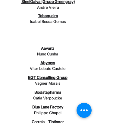
SteelGalva (Grupo Greengray)
André Vieira
Tabaqueira
Isabel Bessa Gomes
EMPRESA (<10)
Aavanz
Nuno Cunha
Abymys
Vítor Lobato Castelo
BGT Consulting Group
Vagner Morais
Biodatapharma
Cátia Verpoucke
Blue Lane Factory
Philippe Chapel
Correia - Tintinger
Joëlle Tintinger