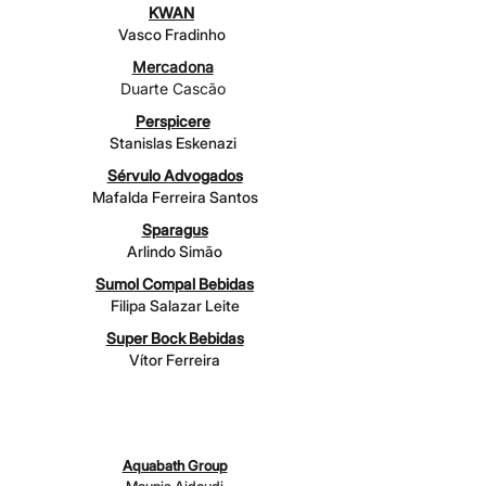
KWAN
Vasco Fradinho
Mercadona
Duarte Cascão
Perspicere
Stanislas Eskenazi
Sérvulo Advogados
Mafalda Ferreira Santos
Sparagus
Arlindo Simão
Sumol Compal Bebidas
Filipa Salazar Leite
Super Bock Bebidas
Vítor Ferreira
EMPRESA (>10)
Aquabath Group