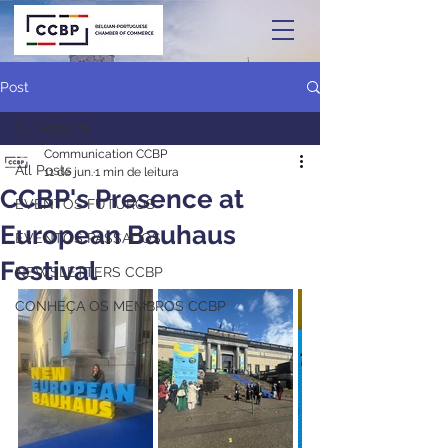
Post
All Posts
Communication CCBP
All Posts
11 de jun.
1 min de leitura
CCBP's Presence at
EVENTOS FUTUROS
European Bauhaus
EVENTOS PASSADOS
Festival
NEWSLETTERS CCBP
CONHEÇA OS MEMBROS CCBP