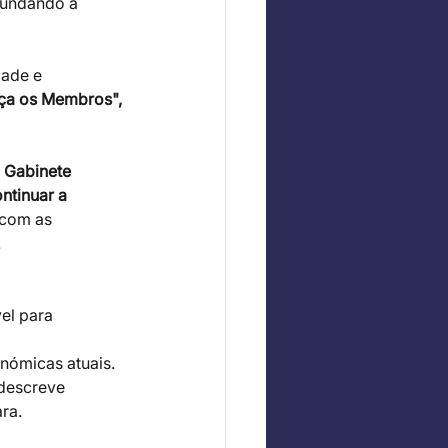
fundando a 
dade e 
eça os Membros",
 Gabinete 
tinuar a 
 com as 
.
el para 
onómicas atuais. 
descreve 
ra.