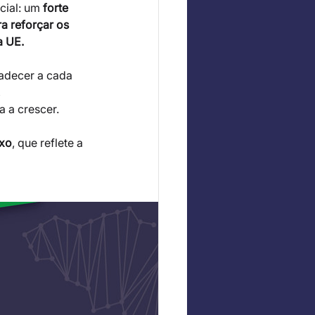
ial: um 
forte 
 reforçar os 
a UE.
adecer a cada 
 
a a crescer.
ixo
, que reflete a 