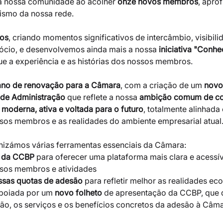
a nossa comunidade ao acolher 
onze novos membros
, apro
ismo da nossa rede.
tos
, criando momentos significativos de intercâmbio, visibili
ócio, e desenvolvemos ainda mais a nossa 
iniciativa "Conh
 a experiência e as histórias dos nossos membros.
ano de renovação para a Câmara
, com a criação de um 
novo
 de Administração
 que reflete a nossa 
ambição comum de con
moderna, ativa e voltada para o futuro
, totalmente alinhada
os membros e as realidades do ambiente empresarial atual
nizámos várias ferramentas essenciais da Câmara:
e da CCBP
 para oferecer uma plataforma mais clara e acessív
ssos membros e atividades
sas quotas de adesão
 para refletir melhor as realidades ec
poiada por um 
novo folheto
 de apresentação da CCBP, que 
ão, os serviços e os benefícios concretos da adesão à Câma