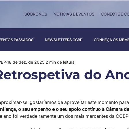
SOBRE NÓS
NOTÍCIAS E EVENTOS
CONECTE E C
VENTOS PASSADOS
NEWSLETTERS CCBP
CONHEÇA OS MEM
CBP
18 de dez. de 2025
2 min de leitura
etrospetiva do An
aproximar-se, gostaríamos de aproveitar este momento para
onfiança, o seu empenho e o seu apoio contínuo à Câmara d
te ano foi verdadeiramente um dos mais marcantes da CCBP 