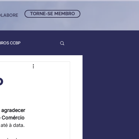
TORNE-SE MEMBRO
OLABORE
BROS CCBP
o
 
agradecer 
e Comércio 
até à data.