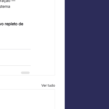
aração — 
stema 
o repleto de 
Ver tudo