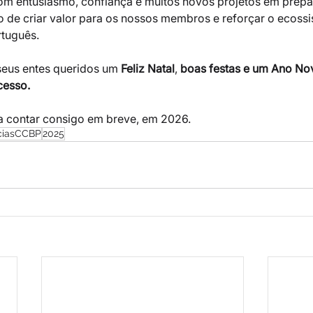
m entusiasmo, confiança e muitos novos projetos em prep
 de criar valor para os nossos membros e reforçar o ecossi
rtuguês.
seus entes queridos um 
Feliz Natal
, 
boas festas e um Ano Nov
cesso.
a contar consigo em breve, em 2026.
ciasCCBP
2025