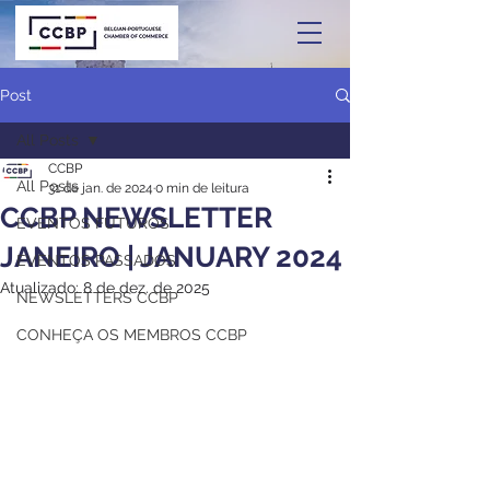
Post
All Posts
CCBP
All Posts
31 de jan. de 2024
0 min de leitura
CCBP NEWSLETTER
EVENTOS FUTUROS
JANEIRO | JANUARY 2024
EVENTOS PASSADOS
Atualizado:
8 de dez. de 2025
NEWSLETTERS CCBP
CONHEÇA OS MEMBROS CCBP