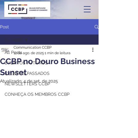
Post
All Posts
Communication CCBP
All Posts
11 de ago. de 2025
1 min de leitura
CCBP no Douro Business
EVENTOS FUTUROS
Sunset
EVENTOS PASSADOS
Atualizado:
4 de set. de 2025
NEWSLETTERS CCBP
CONHEÇA OS MEMBROS CCBP