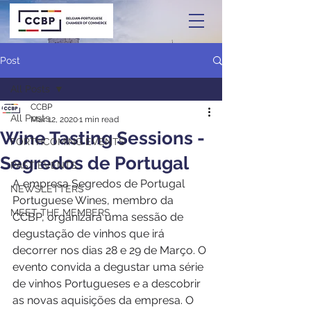
Post
All Posts
CCBP
All Posts
Mar 12, 2020
1 min read
Wine Tasting Sessions -
FORTHCOMING EVENTS
Segredos de Portugal
PAST EVENTS
A empresa Segredos de Portugal 
NEWSLETTERS
Portuguese Wines, membro da 
MEET THE MEMBERS
CCBP, organizará uma sessão de 
degustação de vinhos que irá 
decorrer nos dias 28 e 29 de Março. O 
evento convida a degustar uma série 
de vinhos Portugueses e a descobrir 
as novas aquisições da empresa. O 