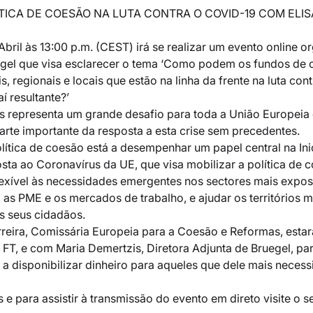
LÍTICA DE COESÃO NA LUTA CONTRA O COVID-19 COM ELIS
bril às 13:00 p.m. (CEST) irá se realizar um evento online o
egel que visa esclarecer o tema ‘Como podem os fundos de 
 regionais e locais que estão na linha da frente na luta cont
í resultante?’
s representa um grande desafio para toda a União Europeia 
arte importante da resposta a esta crise sem precedentes.
lítica de coesão está a desempenhar um papel central na Inic
sta ao Coronavírus da UE, que visa mobilizar a política de 
exível às necessidades emergentes nos sectores mais expost
 as PME e os mercados de trabalho, e ajudar os territórios m
 seus cidadãos.
erreira, Comissária Europeia para a Coesão e Reformas, esta
T, e com Maria Demertzis, Diretora Adjunta de Bruegel, para
a disponibilizar dinheiro para aqueles que dele mais necess
e para assistir à transmissão do evento em direto visite o se