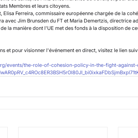
tats Membres et leurs citoyens.
, Elisa Ferreira, commissaire européenne chargée de la cohé
ra avec Jim Brunsden du FT et Maria Demertzis, directrice ad
 de la manière dont l'UE met des fonds à la disposition de ceu
s et pour visionner l'événement en direct, visitez le lien suiv
rg/events/the-role-of-cohesion-policy-in-the-fight-against-
lid=IwAR0pRV_c4ROc8ER3BSH5rOl80Jl_bi0ixkaFDbSjmBxpl71