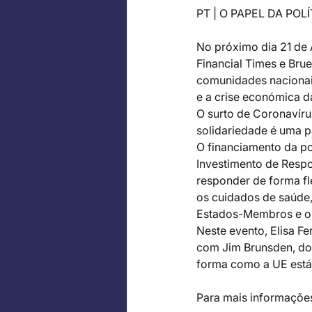
PT | O PAPEL DA PO
No próximo dia 21 de A
Financial Times e Bru
comunidades nacionais,
e a crise económica da
O surto de Coronavíru
solidariedade é uma p
O financiamento da po
Investimento de Respo
responder de forma fl
os cuidados de saúde,
Estados-Membros e os
Neste evento, Elisa F
com Jim Brunsden, do F
forma como a UE está 
Para mais informações 