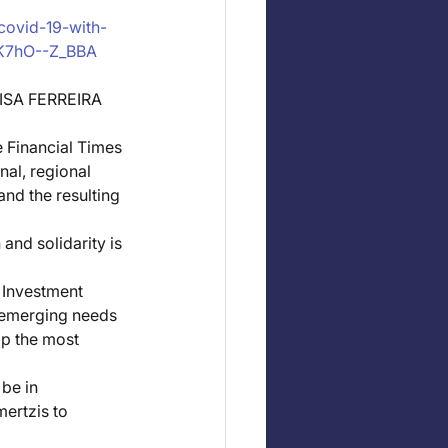
covid-19-with-
tK7hO--Z_BBA
ISA FERREIRA
e Financial Times 
al, regional 
and the resulting 
nd solidarity is 
 Investment 
y emerging needs 
p the most 
be in 
ertzis to 