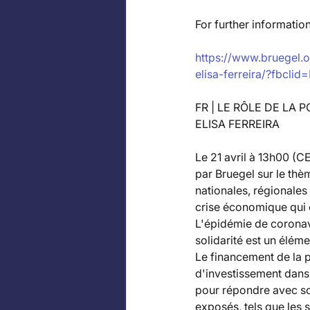
For further information
https://www.bruegel.o
elisa-ferreira/?fbc
FR | LE RÔLE DE LA
ELISA FERREIRA
Le 21 avril à 13h00 (C
par Bruegel sur le th
nationales, régionales 
crise économique qui e
L'épidémie de coronav
solidarité est un élém
Le financement de la p
d'investissement dans l
pour répondre avec sou
exposés, tels que les s