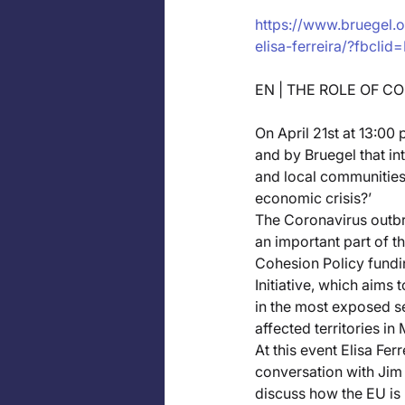
https://www.bruegel.o
elisa-ferreira/?fbc
EN | THE ROLE OF CO
On April 21st at 13:00 
and by Bruegel that in
and local communities t
economic crisis?’
The Coronavirus outbre
an important part of t
Cohesion Policy fundin
Initiative, which aims
in the most exposed s
affected territories in
At this event Elisa Fe
conversation with Jim 
discuss how the EU is