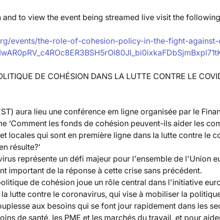
 and to view the event being streamed live visit the following 
rg/events/the-role-of-cohesion-policy-in-the-fight-against-
lid=IwAR0pRV_c4ROc8ER3BSH5rOl80Jl_bi0ixkaFDbSjmBxpl71
 POLITIQUE DE COHÉSION DANS LA LUTTE CONTRE LE COVI
EST) aura lieu une conférence em ligne organisée par le Finan
ème ‘Comment les fonds de cohésion peuvent-ils aider les c
et locales qui sont en première ligne dans la lutte contre le c
n résulte?’
irus représente un défi majeur pour l'ensemble de l'Union e
ent important de la réponse à cette crise sans précédent.
olitique de cohésion joue un rôle central dans l'initiative eu
a lutte contre le coronavirus, qui vise à mobiliser la politiq
plesse aux besoins qui se font jour rapidement dans les sec
oins de santé, les PME et les marchés du travail, et pour aider 