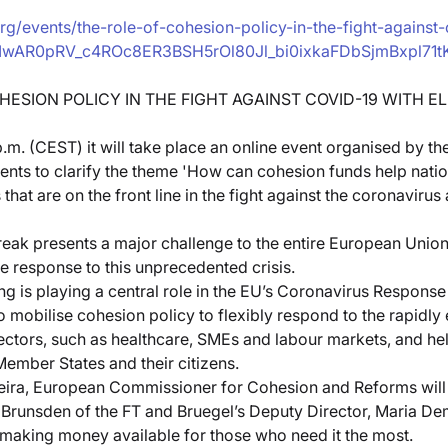
rg/events/the-role-of-cohesion-policy-in-the-fight-against-
lid=IwAR0pRV_c4ROc8ER3BSH5rOl80Jl_bi0ixkaFDbSjmBxpl71
HESION POLICY IN THE FIGHT AGAINST COVID-19 WITH EL
p.m. (CEST) it will take place an online event organised by th
tents to clarify the theme 'How can cohesion funds help nation
hat are on the front line in the fight against the coronavirus 
ak presents a major challenge to the entire European Union a
he response to this unprecedented crisis.
g is playing a central role in the EU’s Coronavirus Response
 to mobilise cohesion policy to flexibly respond to the rapidl
ectors, such as healthcare, SMEs and labour markets, and hel
 Member States and their citizens.
rreira, European Commissioner for Cohesion and Reforms will 
Brunsden of the FT and Bruegel’s Deputy Director, Maria Dem
 making money available for those who need it the most.