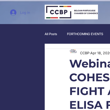
Log In
All Posts
FORTHCOMING EVENTS
CCBP
Apr 18, 202
Webina
COHES
FIGHT 
ELISA 