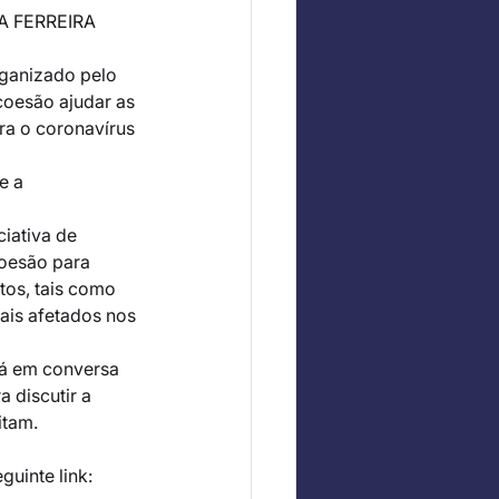
A FERREIRA
rganizado pelo 
coesão ajudar as 
ra o coronavírus 
e a 
iativa de 
coesão para 
os, tais como 
ais afetados nos 
rá em conversa 
 discutir a 
itam.
guinte link: