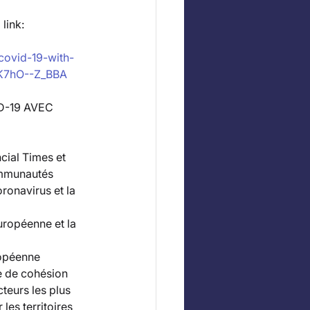
link:
covid-19-with-
tK7hO--Z_BBA
D-19 AVEC 
cial Times et 
ommunautés 
oronavirus et la 
uropéenne et la 
ropéenne 
ue de cohésion 
teurs les plus 
les territoires 