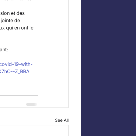
sion et des 
jointe de 
x qui en ont le 
ant:
covid-19-with-
tK7hO--Z_BBA
See All