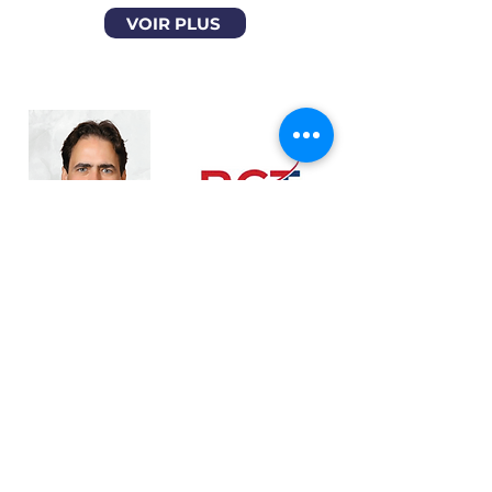
VOIR PLUS
BGT CONSULTING
GROUP
VAGNER MORAIS | 05/2024
BGT est un cabinet de conseil spécialisé dans le
domaine de la stratégie d'innovation et du
financement de l'innovation et des technologies,
qui s'adresse principalement à des clients des
secteurs public et privé, qu'il s'agisse de grandes
ou de petites entreprises, y compris des start-
ups.