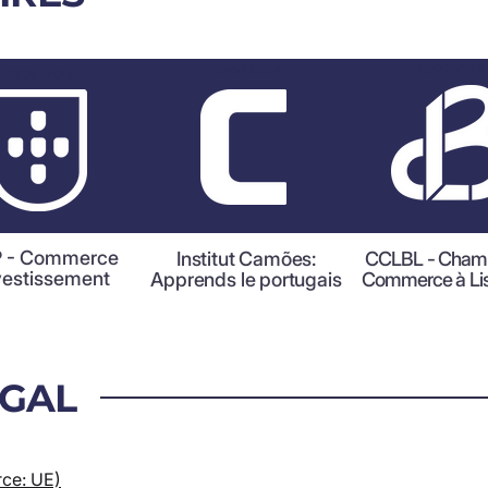
Read More
Read More
Read More
 - Commerce
Institut Camões:
CCLBL - Cham
nvestissement
Apprends le portugais
Commerce à Li
UGAL
ce: UE)