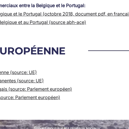
rciaux entre la Belgique et le Portugal:
gique et le Portugal (octobre 2018, document pdf, en frança
elgique et au Portugal (source abh-ace)
 EUROPÉENNE
éenne (source: UE)
anentes (source: UE)
gais (source: Parlement européen)
ource: Parlement européen)
Suivez-nous sur les réseaux sociaux: