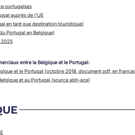
e portugaises
ugal auprès de l'UE
ugal en tant que destination touristique)
u Portugal en Belgique)
n 2025
rciaux entre la Belgique et le Portugal:
gique et le Portugal (octobre 2018, document pdf, en frança
elgique et au Portugal (source abh-ace)
QUE
UE