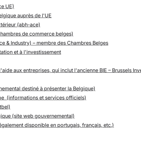
ce UE)
elgique auprès de l'UE
térieur (abh-ace)
 chambres de commerce belges)
rce & Industry) – membre des Chambres Belges
tion et à l'investissement
ide aux entreprises, qui inclut l'ancienne BIE – Brussels Inv
emental destiné à présenter la Belgique)
e (informations et services officiels)
tbel)
lgique (site web gouvernemental)
également disponible en portugais, français, etc.)