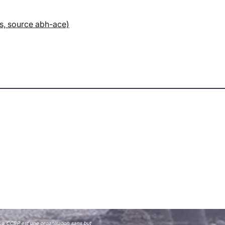
is, source abh-ace)
La CCBP est une organisation sans but