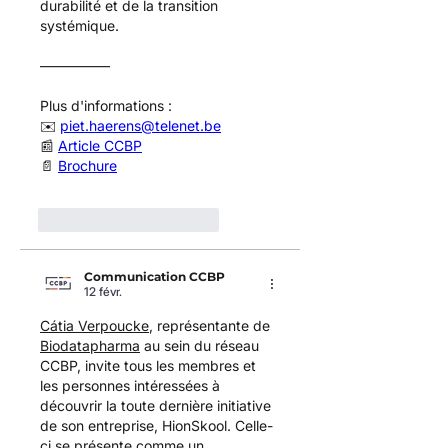
durabilité et de la transition 
systémique.
—————
Plus d'informations :
✉️ 
piet.haerens@telenet.be
📰 
Article CCBP
📄 
Brochure
J'aime
Répondre
Communication CCBP
12 févr.
Cátia Verpoucke
, représentante de 
Biodatapharma
 au sein du réseau 
CCBP, invite tous les membres et 
les personnes intéressées à 
découvrir la toute dernière initiative 
de son entreprise, HionSkool. Celle-
ci se présente comme un 