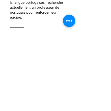
la langue portugaises, recherche 
actuellement un 
professeur de 
portugais
 pour renforcer leur 
équipe.
————
Plus d'informations :
✉️ info@vivacultura.be 
📞(+32) 471 49 27 99
J'aime
Répondre
DÉCOUVREZ PLUS
Qui sommes-
Nos Membres
Groupes de