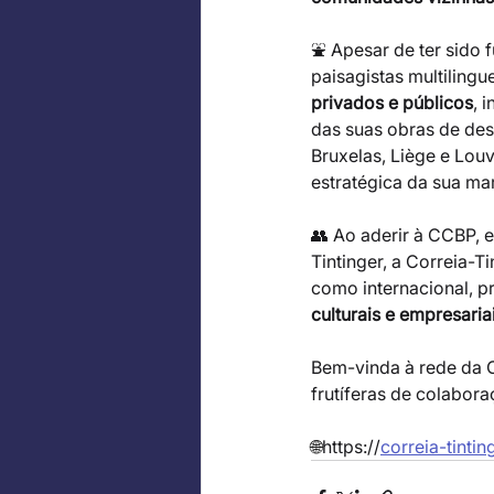
⛲ Apesar de ter sido 
paisagistas multilingu
privados e públicos
, 
das suas obras de des
Bruxelas, Liège e Lou
estratégica da sua ma
👥 Ao aderir à CCBP, 
Tintinger, a Correia-Ti
como internacional, 
culturais e empresaria
Bem-vinda à rede da C
frutíferas de colabor
🌐
https://
correia-tinti