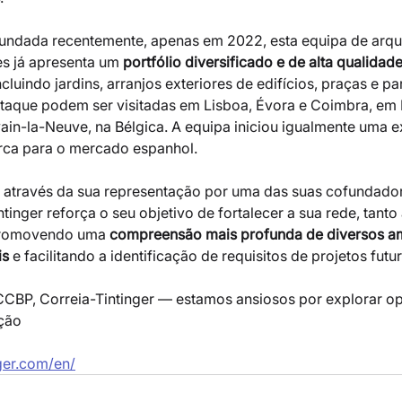
fundada recentemente, apenas em 2022, esta equipa de arqui
es já apresenta um 
portfólio diversificado e de alta qualidade
incluindo jardins, arranjos exteriores de edifícios, praças e 
taque podem ser visitadas em Lisboa, Évora e Coimbra, em 
vain-la-Neuve, na Bélgica. A equipa iniciou igualmente uma 
rca para o mercado espanhol.
e através da sua representação por uma das suas cofundador
ntinger reforça o seu objetivo de fortalecer a sua rede, tanto a
promovendo uma 
compreensão mais profunda de diversos am
is
 e facilitando a identificação de requisitos de projetos futu
CBP, Correia-Tintinger — estamos ansiosos por explorar o
ação
nger.com/en/