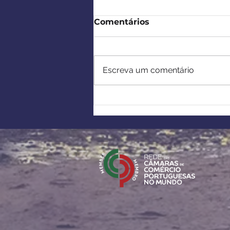
Comentários
Escreva um comentário
Europa-África:
Estabelecimento de
parcerias estratégicas no
âmbito da Lei Europeia
sobre Matérias-Primas
Críticas