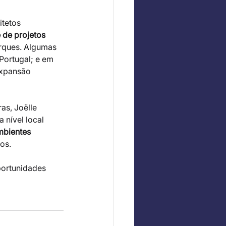
tetos 
 de projetos 
parques. Algumas 
Portugal; e em 
expansão 
as, Joëlle 
 nível local 
bientes 
ros.
portunidades 