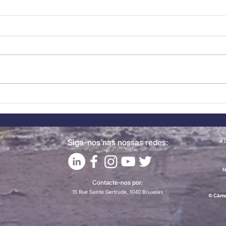
Destaque a Novo
Des
Membro: CONFAGRI
Mem
junta-se à CCBP
Will
Siga-nos nas nossas redes:
A C
N
Contacte-nos por:
15 Rue Sainte Gertrude, 1040 Bruxelas
© Câma