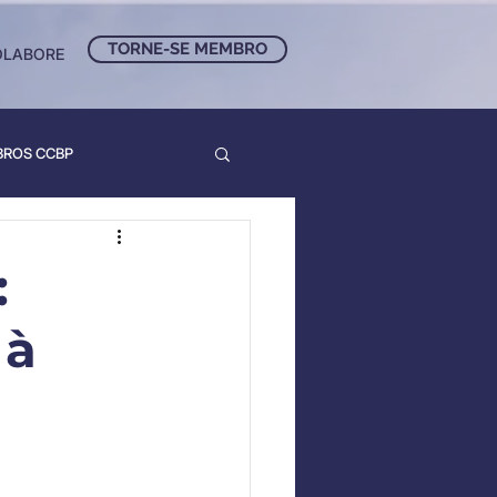
TORNE-SE MEMBRO
OLABORE
BROS CCBP
:
 à