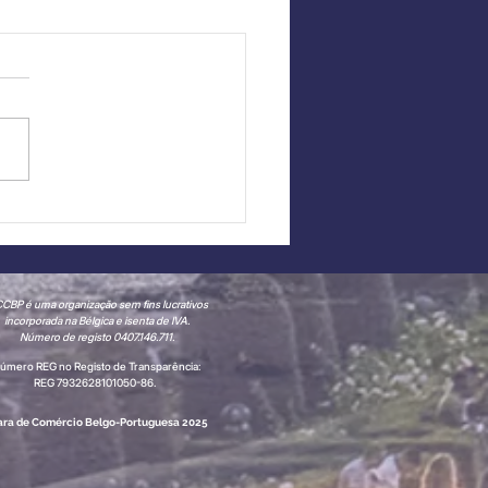
taque a Novo
bro: English with
 junta-se à CCBP
CBP é uma organização sem fins lucrativos
incorporada na Bélgica e isenta de IVA.
Número de registo 0407.146.711.
úmero REG no Registo de Transparência:
REG 7932628101050-86.
ra de Comércio Belgo-Portuguesa 2025