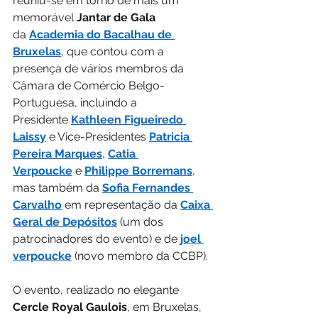
reuniu-se em torno de mais um 
memorável 
Jantar de Gala
da 
Academia do Bacalhau de 
Bruxelas
, que contou com a 
presença de vários membros da 
Câmara de Comércio Belgo-
Portuguesa, incluindo a 
Presidente 
Kathleen Figueiredo 
Laissy
 e Vice-Presidentes 
Patricia 
Pereira Marques
, 
Catia 
Verpoucke
 e 
Philippe Borremans
, 
mas também da 
Sofia Fernandes 
Carvalho
 em representação da 
Caixa 
Geral de Depósitos
 (um dos 
patrocinadores do evento) e de 
joel 
verpoucke
 (novo membro da CCBP). 
O evento, realizado no elegante 
Cercle Royal Gaulois
, em Bruxelas, 