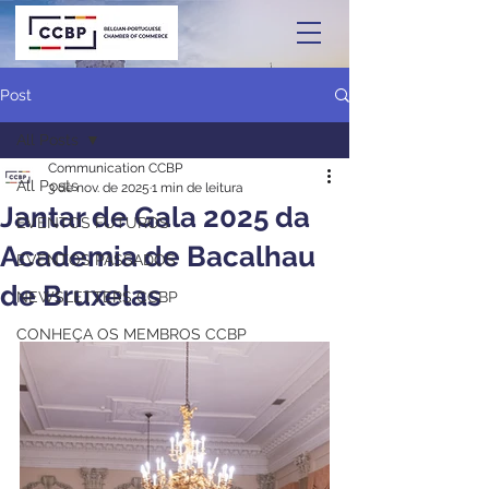
Post
All Posts
Communication CCBP
All Posts
3 de nov. de 2025
1 min de leitura
Jantar de Gala 2025 da
EVENTOS FUTUROS
Academia de Bacalhau
EVENTOS PASSADOS
de Bruxelas
NEWSLETTERS CCBP
CONHEÇA OS MEMBROS CCBP