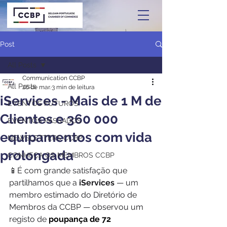
Post
All Posts
Communication CCBP
All Posts
26 de mar.
3 min de leitura
iServices - Mais de 1 M de
EVENTOS FUTUROS
Clientes e 360 000
EVENTOS PASSADOS
equipamentos com vida
NEWSLETTERS CCBP
prolongada
CONHEÇA OS MEMBROS CCBP
📱É com grande satisfação que 
partilhamos que a 
iServices
 — um 
membro estimado do Diretório de 
Membros da CCBP — observou um 
registo de
poupança de 72 