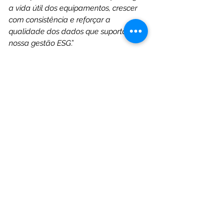
a vida útil dos equipamentos, crescer 
com consistência e reforçar a 
qualidade dos dados que suportam a 
nossa gestão ESG
.”
Parabéns aos representantes Bruno 
Borges e Vânia Guerreiro
, bem 
como a toda a equipa e rede da 
iServices! O vosso empenho 
constante continuará a reforçar o 
vosso sucesso e presença, desde as 
vossas raízes portuguesas até à 
Bélgica e à Europa, promovendo o 
crescimento transfronteiriço.
CCBP
Landing Page
2026
News from Members
Notícias Membros