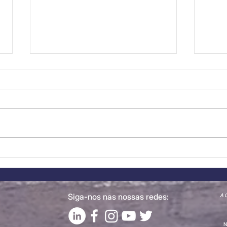
Destaque a Novo
Des
Membro: CONFAGRI
Mem
junta-se à CCBP
Will
Siga-nos nas nossas redes:
A C
N