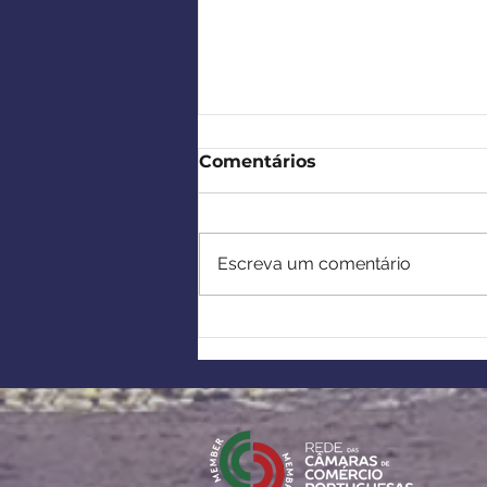
Comentários
Escreva um comentário
Europa-África:
Estabelecimento de
parcerias estratégicas no
âmbito da Lei Europeia
sobre Matérias-Primas
Críticas