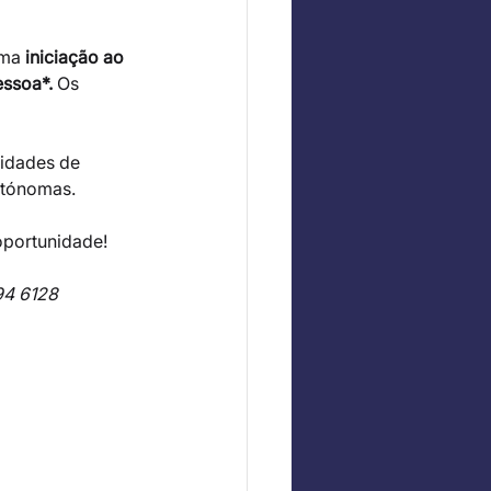
uma
 iniciação ao 
essoa*.
 Os 
idades de 
autónomas.
oportunidade!
94 6128