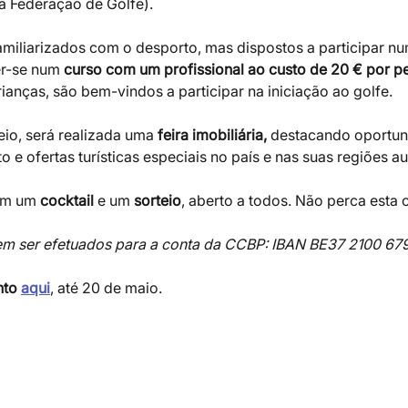
a Federação de Golfe). 
miliarizados com o desporto, mas dispostos a participar n
r-se num 
curso com um profissional ao custo de 20 € por p
crianças, são bem-vindos a participar na iniciação ao golfe.
io, será realizada uma 
feira imobiliária,
 destacando oportun
o e ofertas turísticas especiais no país e nas suas regiões 
om um 
cocktail
 e um 
sorteio
, aberto a todos. Não perca esta 
 ser efetuados para a conta da CCBP: IBAN BE37 2100 67
nto 
aqui
, até 20 de maio.