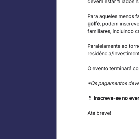
devem estar filiados n
Para aqueles menos fa
golfe
, podem inscreve
familiares, incluindo 
Paralelamente ao torne
residência/investiment
O evento terminará c
*Os pagamentos devem
📄
 Inscreva-se no eve
Até breve!