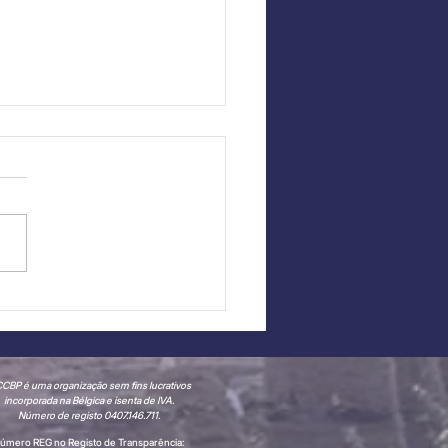
taque a Novo
bro: English with
 junta-se à CCBP
CBP é uma organização sem fins lucrativos
incorporada na Bélgica e isenta de IVA.
Número de registo 0407.146.711.
úmero REG no Registo de Transparência: