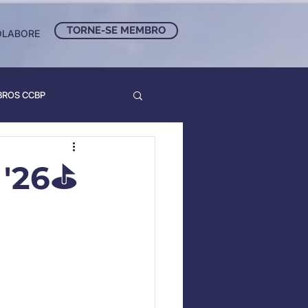
TORNE-SE MEMBRO
OLABORE
BROS CCBP
 '26⛳