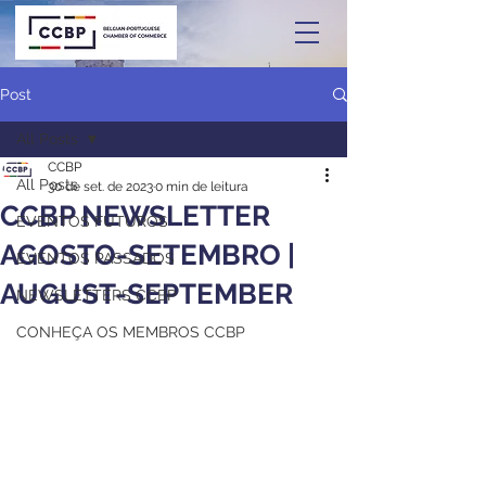
Post
All Posts
CCBP
All Posts
30 de set. de 2023
0 min de leitura
CCBP NEWSLETTER
EVENTOS FUTUROS
AGOSTO-SETEMBRO |
EVENTOS PASSADOS
AUGUST-SEPTEMBER
NEWSLETTERS CCBP
CONHEÇA OS MEMBROS CCBP