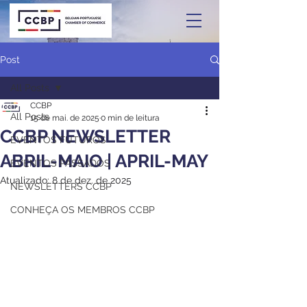
Post
All Posts
CCBP
All Posts
15 de mai. de 2025
0 min de leitura
CCBP NEWSLETTER
EVENTOS FUTUROS
ABRIL-MAIO | APRIL-MAY
EVENTOS PASSADOS
Atualizado:
8 de dez. de 2025
NEWSLETTERS CCBP
CONHEÇA OS MEMBROS CCBP