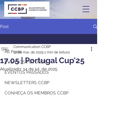
Post
All Posts
Communication CCBP
All Posts
12 de mai. de 2025
1 min de leitura
17.05 | Portugal Cup'25
EVENTOS FUTUROS
Atualizado:
14 de jul. de 2025
EVENTOS PASSADOS
NEWSLETTERS CCBP
CONHEÇA OS MEMBROS CCBP