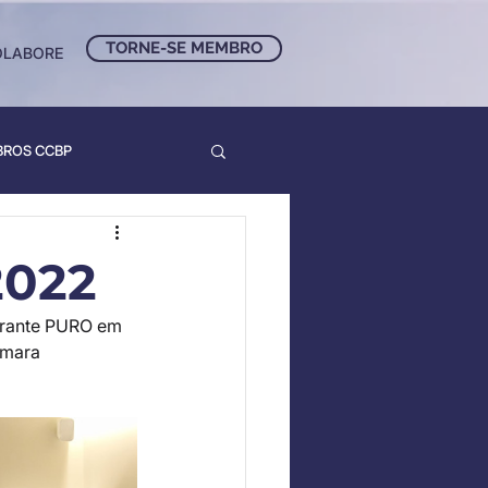
TORNE-SE MEMBRO
OLABORE
BROS CCBP
2022
urante PURO em 
âmara 