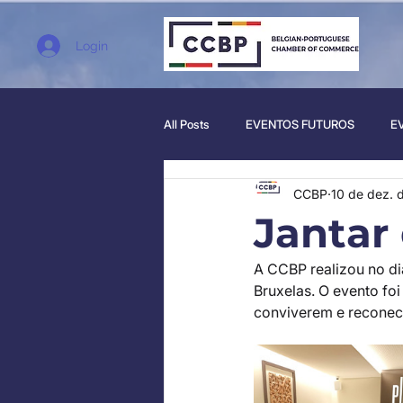
Login
All Posts
EVENTOS FUTUROS
E
CCBP
10 de dez. 
Jantar
A CCBP realizou no d
Bruxelas. O evento f
conviverem e reconect