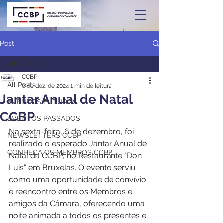
Post
All Posts
CCBP
All Posts
6 de dez. de 2024
1 min de leitura
Jantar Anual de Natal
EVENTOS FUTUROS
CCBP
EVENTOS PASSADOS
Na sexta-feira, 6 de dezembro, foi 
NEWSLETTERS CCBP
realizado o esperado Jantar Anual de 
CONHEÇA OS MEMBROS CCBP
Natal da CCBP, no Restaurante "Don 
Luis" em Bruxelas. O evento serviu 
como uma oportunidade de convívio 
e reencontro entre os Membros e 
amigos da Câmara, oferecendo uma 
noite animada a todos os presentes e 