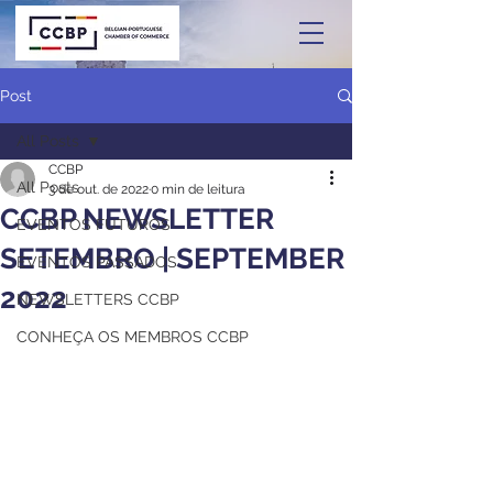
Post
All Posts
CCBP
All Posts
3 de out. de 2022
0 min de leitura
CCBP NEWSLETTER
EVENTOS FUTUROS
SETEMBRO | SEPTEMBER
EVENTOS PASSADOS
2022
NEWSLETTERS CCBP
CONHEÇA OS MEMBROS CCBP