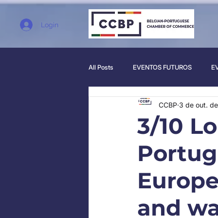
Login
All Posts
EVENTOS FUTUROS
E
CCBP
3 de out. d
3/10 Lo
Portug
Europe
and wa