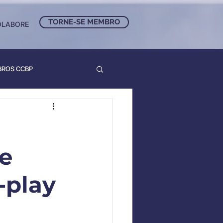
TORNE-SE MEMBRO
OLABORE
BROS CCBP
he
-play