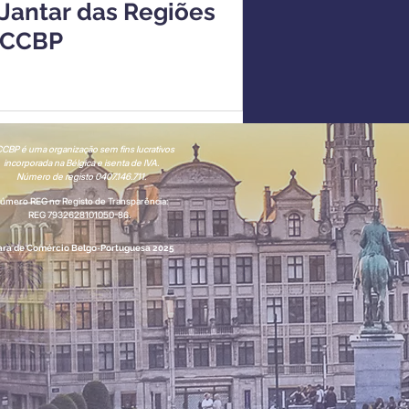
Jantar das Regiões
CCBP
CBP é uma organização sem fins lucrativos
incorporada na Bélgica e isenta de IVA.
Número de registo 0407.146.711.
úmero REG no Registo de Transparência:
REG 7932628101050-86.
ra de Comércio Belgo-Portuguesa 2025