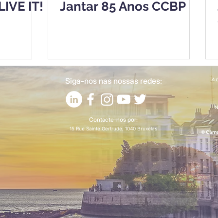
LIVE IT!
Jantar 85 Anos CCBP
Siga-nos nas nossas redes:
A C
N
Contacte-nos por:
15 Rue Sainte Gertrude, 1040 Bruxelas
© Câma