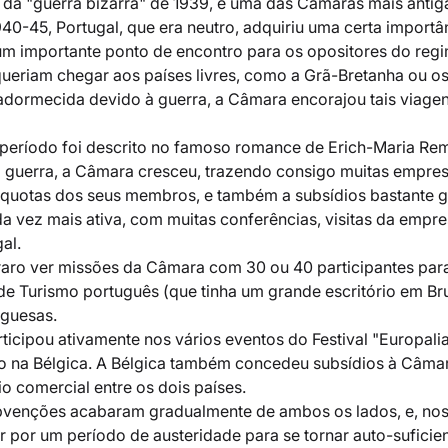
da "guerra bizarra" de 1939, é uma das Câmaras mais antiga
40-45, Portugal, que era neutro, adquiriu uma certa importâ
um importante ponto de encontro para os opositores do regi
ueriam chegar aos países livres, como a Grã-Bretanha ou os
dormecida devido à guerra, a Câmara encorajou tais viagen
e período foi descrito no famoso romance de Erich-Maria Re
a guerra, a Câmara cresceu, trazendo consigo muitas empre
s quotas dos seus membros, e também a subsídios bastante 
da vez mais ativa, com muitas conferências, visitas da empre
al.
raro ver missões da Câmara com 30 ou 40 participantes par
de Turismo português (que tinha um grande escritório em Bru
uguesas. 
icipou ativamente nos vários eventos do Festival "Europalia
o na Bélgica. A Bélgica também concedeu subsídios à Câmar
o comercial entre os dois países.
ubvenções acabaram gradualmente de ambos os lados, e, nos
 por um período de austeridade para se tornar auto-suficien