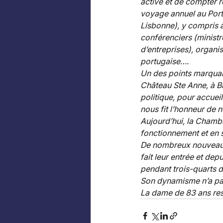
active et de compter r
voyage annuel au Port
Lisbonne), y compris 
conférenciers (minist
d’entreprises), organis
portugaise…. 
Un des points marquan
Château Ste Anne, à B
politique, pour accueil
nous fit l’honneur de 
Aujourd’hui, la Chamb
fonctionnement et en s
De nombreux nouveaux 
fait leur entrée et dep
pendant trois-quarts d
Son dynamisme n’a pas
La dame de 83 ans rest