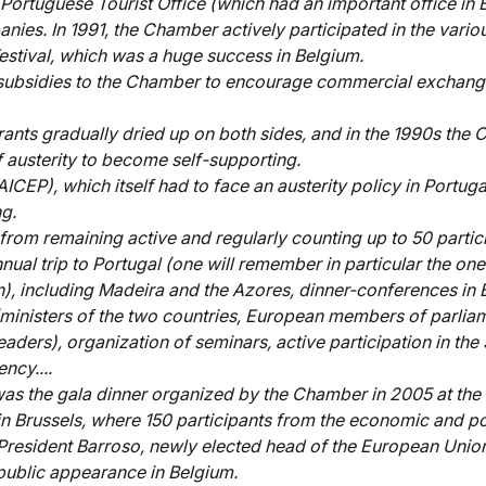
 Portuguese Tourist Office (which had an important office in B
nies. In 1991, the Chamber actively participated in the variou
estival, which was a huge success in Belgium.
 subsidies to the Chamber to encourage commercial exchang
rants gradually dried up on both sides, and in the 1990s the
 austerity to become self-supporting. 
ICEP), which itself had to face an austerity policy in Portugal
g. 
 from remaining active and regularly counting up to 50 partici
nual trip to Portugal (one will remember in particular the one 
), including Madeira and the Azores, dinner-conferences in 
(ministers of the two countries, European members of parlia
aders), organization of seminars, active participation in the S
ncy.... 
was the gala dinner organized by the Chamber in 2005 at the
n Brussels, where 150 participants from the economic and pol
resident Barroso, newly elected head of the European Unio
 public appearance in Belgium. 