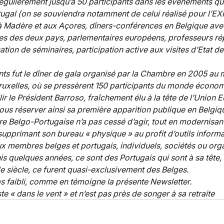
égulièrement jusqu’à 50 participants dans les événements qu’e
ugal (on se souviendra notamment de celui réalisé pour l’EX
à Madère et aux Açores, dîners-conférences en Belgique avec
res des deux pays, parlementaires européens, professeurs rép
ation de séminaires, participation active aux visites d’Etat de
ts fut le dîner de gala organisé par la Chambre en 2005 au 
ruxelles, où se pressèrent 150 participants du monde économ
lir le Président Barroso, fraîchement élu à la tête de l’Union 
nous réserver ainsi sa première apparition publique en Belgiqu
re Belgo-Portugaise n’a pas cessé d’agir, tout en modernisa
upprimant son bureau « physique » au profit d’outils informat
membres belges et portugais, individuels, sociétés ou orga
uis quelques années, ce sont des Portugais qui sont à sa tête,
e siècle, ce furent quasi-exclusivement des Belges. 
 faibli, comme en témoigne la présente Newsletter. 
e « dans le vent » et n’est pas près de songer à sa retraite