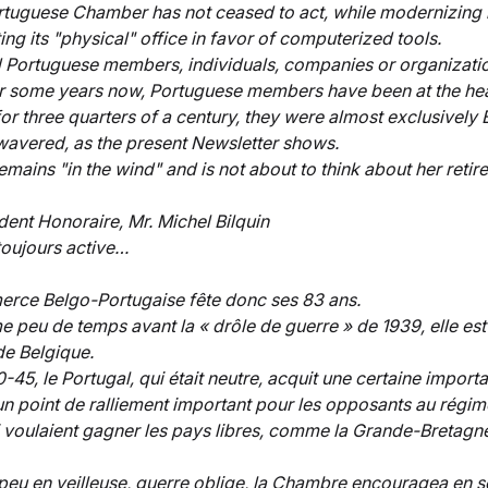
rtuguese Chamber has not ceased to act, while modernizing 
ng its "physical" office in favor of computerized tools. 
Portuguese members, individuals, companies or organizatio
or some years now, Portuguese members have been at the hea
or three quarters of a century, they were almost exclusively 
wavered, as the present Newsletter shows. 
mains "in the wind" and is not about to think about her retire
ent Honoraire, Mr. Michel Bilquin 
oujours active… 
ce Belgo-Portugaise fête donc ses 83 ans. 
peu de temps avant la « drôle de guerre » de 1939, elle est 
e Belgique.
-45, le Portugal, qui était neutre, acquit une certaine import
un point de ralliement important pour les opposants au régime
voulaient gagner les pays libres, comme la Grande-Bretagne
peu en veilleuse, guerre oblige, la Chambre encouragea en s