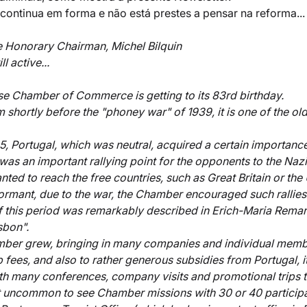
continua em forma e não está prestes a pensar na reforma...
 Honorary Chairman, Michel Bilquin 
l active... 
e Chamber of Commerce is getting to its 83rd birthday. 
shortly before the "phoney war" of 1939, it is one of the ol
, Portugal, which was neutral, acquired a certain importance
 was an important rallying point for the opponents to the Naz
ed to reach the free countries, such as Great Britain or the 
mant, due to the war, the Chamber encouraged such rallies
 of this period was remarkably described in Erich-Maria Rema
sbon". 
amber grew, bringing in many companies and individual memb
fees, and also to rather generous subsidies from Portugal, 
ith many conferences, company visits and promotional trips t
not uncommon to see Chamber missions with 30 or 40 particip