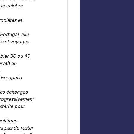
le célèbre 
ociétés et 
ortugal, elle 
és et voyages 
mbler 30 ou 40 
avait un 
 
 Europalia 
les échanges 
rogressivement 
térité pour 
olitique 
ha pas de rester 