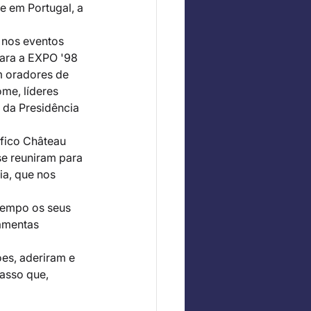
e em Portugal, a 
 nos eventos 
para a EXPO '98 
m oradores de 
me, líderes 
 da Presidência 
fico Château 
se reuniram para 
ia, que nos 
tempo os seus 
amentas 
es, aderiram e 
asso que, 