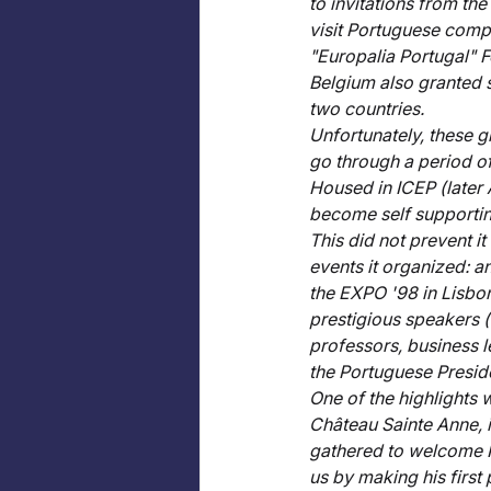
to invitations from the
visit Portuguese compa
"Europalia Portugal" F
Belgium also granted
two countries. 
Unfortunately, these g
go through a period of
Housed in ICEP (later A
become self supportin
This did not prevent it
events it organized: an
the EXPO '98 in Lisbon
prestigious speakers 
professors, business le
the Portuguese Preside
One of the highlights 
Château Sainte Anne, i
gathered to welcome P
us by making his first