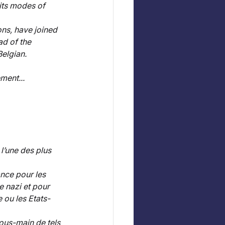
its modes of 
ns, have joined 
d of the 
Belgian.
ment... 
l’une des plus 
ance pour les 
 nazi et pour 
 ou les Etats-
ous-main de tels 