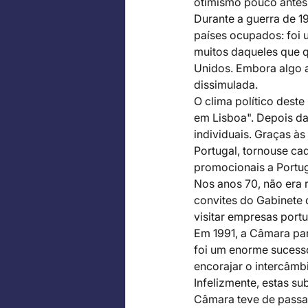
otimismo pouco antes 
Durante a guerra de 19
países ocupados: foi 
muitos daqueles que q
Unidos. Embora algo a
dissimulada. 
O clima político dest
em Lisboa". Depois d
individuais. Graças à
Portugal, tornouse ca
promocionais a Portug
Nos anos 70, não era 
convites do Gabinete 
visitar empresas port
Em 1991, a Câmara part
foi um enorme sucess
encorajar o intercâmbi
Infelizmente, estas s
Câmara teve de passar