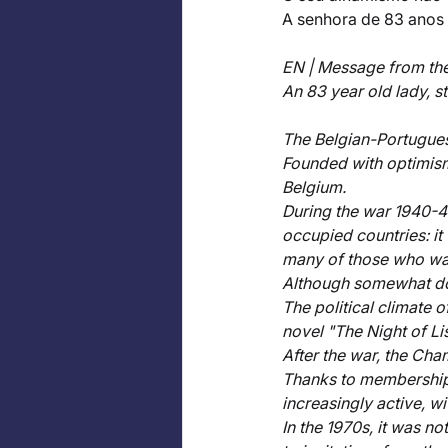
A senhora de 83 anos 
EN | Message from the
An 83 year old lady, stil
The Belgian-Portugues
Founded with optimism 
Belgium. 
During the war 1940-45
occupied countries: it
many of those who want
Although somewhat dor
The political climate
novel "The Night of Li
After the war, the Ch
Thanks to membership 
increasingly active, w
In the 1970s, it was 