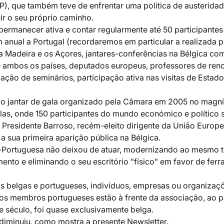
P), que também teve de enfrentar uma política de austeridad
r o seu próprio caminho.
 permanecer ativa e contar regularmente até 50 participantes
 anual a Portugal (recordaremos em particular a realizada 
 a Madeira e os Açores, jantares-conferências na Bélgica co
de ambos os países, deputados europeus, professores de reno
ação de seminários, participação ativa nas visitas de Estado
 o jantar de gala organizado pela Câmara em 2005 no magní
las, onde 150 participantes do mundo económico e político 
 Presidente Barroso, recém-eleito dirigente da União Europe
 sua primeira aparição pública na Bélgica. 
-Portuguesa não deixou de atuar, modernizando ao mesmo 
nto e eliminando o seu escritório "físico" em favor de ferr
belgas e portugueses, indivíduos, empresas ou organizaçõ
 os membros portugueses estão à frente da associação, ao p
e século, foi quase exclusivamente belga. 
iminuiu, como mostra a presente Newsletter. 