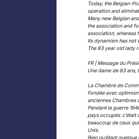
Today, the Belgian-Po
operation and eliminati
Many new Belgian and 
the association and f
association, whereas f
Its dynamism has not 
The 83 year old lady re
FR | Message du Présid
Une dame de 83 ans, t
La Chambre de Commer
Fondée avec optimisme 
anciennes Chambres d
Pendant la guerre 1940
pays occupés: c’était 
beaucoup de ceux qui 
Unis. 
Bien qu’étant quelque 