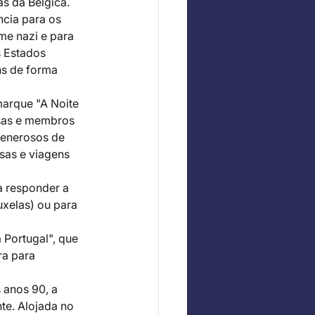
s da Bélgica. 
ncia para os 
me nazi e para 
 Estados 
s de forma 
marque "A Noite 
sas e membros 
generosos de 
sas e viagens 
a responder a 
xelas) ou para 
 Portugal", que 
a para 
 anos 90, a 
te. Alojada no 