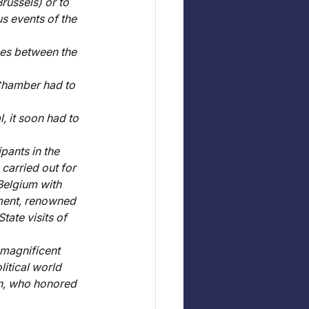
russels) or to 
s events of the 
es between the 
 Chamber had to 
, it soon had to 
pants in the 
carried out for 
Belgium with 
ment, renowned 
tate visits of 
 magnificent 
itical world 
n, who honored 