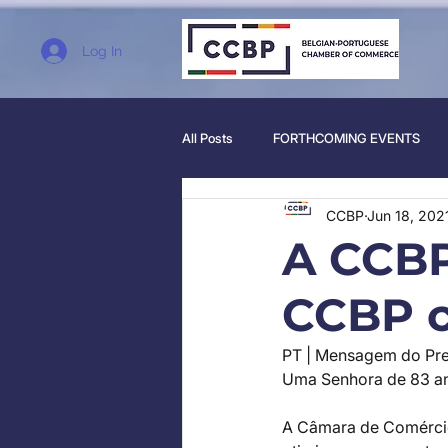
Log In
All Posts
FORTHCOMING EVENTS
CCBP
Jun 18, 202
A CCBP
CCBP c
PT | Mensagem do Pres
Uma Senhora de 83 ano
A Câmara de Comércio