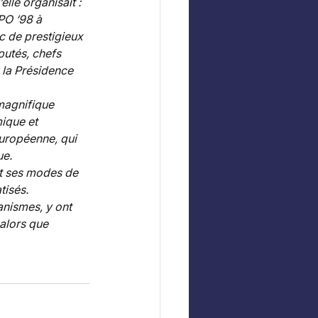
lle organisait : 
PO ‘98 à 
 de prestigieux 
utés, chefs 
 la Présidence 
magnifique 
ique et 
Européenne, qui 
e. 
nt ses modes de 
isés. 
nismes, y ont 
 alors que 