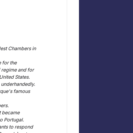
 
dest Chambers in 
 for the 
i regime and for 
United States. 
 underhandedly. 
rque's famous 
ers.
it became 
o Portugal. 
ants to respond 