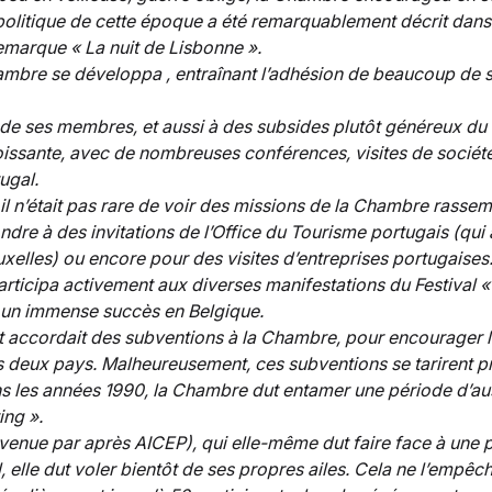
 politique de cette époque a été remarquablement décrit dans 
marque « La nuit de Lisbonne ». 
ambre se développa , entraînant l’adhésion de beaucoup de s
de ses membres, et aussi à des subsides plutôt généreux du P
oissante, avec de nombreuses conférences, visites de sociét
ugal. 
il n’était pas rare de voir des missions de la Chambre rasse
ndre à des invitations de l’Office du Tourisme portugais (qui 
xelles) ou encore pour des visites d’entreprises portugaises.
rticipa activement aux diverses manifestations du Festival «
t un immense succès en Belgique. 
 accordait des subventions à la Chambre, pour encourager 
 deux pays. Malheureusement, ces subventions se tarirent p
s les années 1990, la Chambre dut entamer une période d’aus
ng ». 
enue par après AICEP), qui elle-même dut faire face à une p
, elle dut voler bientôt de ses propres ailes. Cela ne l’empêc