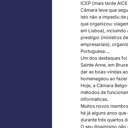
ICEP (mais tarde AICE
Câmara teve que segui
Isto não a impediu de
que organizou: viagem
em Lisboa), incluindo
prestígio (ministros 
empresariais), organiz
Portuguesa.... 
Um dos destaques foi
Sainte Anne, em Bruxe
dar as boas-vindas ao
homenageou ao fazer a
Hoje, a Câmara Belgo
métodos de funcioname
informáticas. 
Muitos novos membros 
há já alguns anos que
durante três quartos d
O seu dinamismo não d