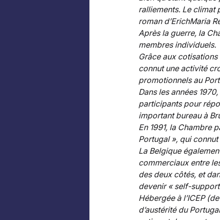
ralliements. Le climat
roman d’ErichMaria Re
Après la guerre, la Ch
membres individuels. 
Grâce aux cotisations 
connut une activité cr
promotionnels au Port
Dans les années 1970, 
participants pour répo
important bureau à Bru
En 1991, la Chambre pa
Portugal », qui connu
La Belgique également
commerciaux entre les
des deux côtés, et dan
devenir « self-supporti
Hébergée à l’ICEP (dev
d’austérité du Portugal