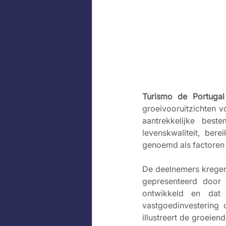
Turismo de Portugal
groeivooruitzichten v
aantrekkelijke beste
levenskwaliteit, bere
genoemd als factoren 
De deelnemers kregen
gepresenteerd door 
ontwikkeld en dat g
vastgoedinvestering 
illustreert de groeien