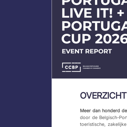
OVERZICHT
Meer dan honderd de
door de Belgisch-Port
toeristische, zakelij