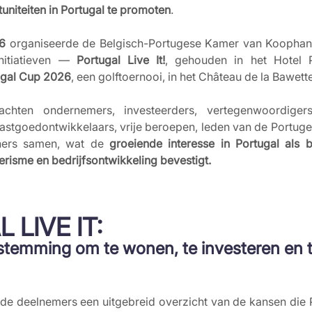
uniteiten in Portugal te promoten
.
6
 organiseerde de Belgisch-Portugese Kamer van Koophan
nitiatieven — 
Portugal Live It!
, gehouden in het Hotel P
ugal Cup 2026
, een golftoernooi, in het Château de la Bawett
chten ondernemers, investeerders, vertegenwoordiger
 vastgoedontwikkelaars, vrije beroepen, leden van de Portu
tners samen, wat de 
groeiende interesse in Portugal als 
toerisme en bedrijfsontwikkeling bevestigt.
LIVE IT:
estemming om te wonen, te investeren en t
de deelnemers een uitgebreid overzicht van de kansen die P