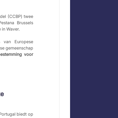
del (CCBP) twee 
estana Brussels 
e in Waver.
s van Europese 
gese gemeenschap 
bestemming voor 
e 
ortugal biedt op 