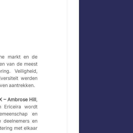
che markt en de 
een van de meest 
ng. Veiligheid, 
versiteit werden 
jven aantrekken.
X – Ambrose Hill
, 
Ericeira wordt 
gemeenschap en 
e deelnemers en 
tering met elkaar 