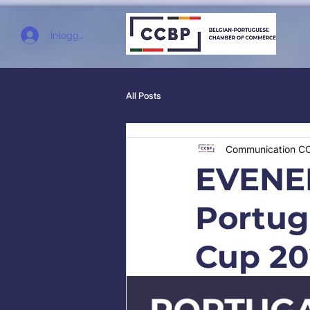
Inloggen
All Posts
Communication C
EVENE
Portuga
Cup 20