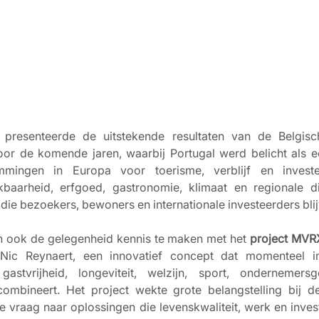
 presenteerde de uitstekende resultaten van de Belgis
oor de komende jaren, waarbij Portugal werd belicht als 
mmingen in Europa voor toerisme, verblijf en investeri
ikbaarheid, erfgoed, gastronomie, klimaat en regionale di
die bezoekers, bewoners en internationale investeerders bli
 ook de gelegenheid kennis te maken met het 
project MVR
Nic Reynaert, een innovatief concept dat momenteel in 
astvrijheid, longeviteit, welzijn, sport, ondernemers
combineert. Het project wekte grote belangstelling bij d
de vraag naar oplossingen die levenskwaliteit, werk en inves