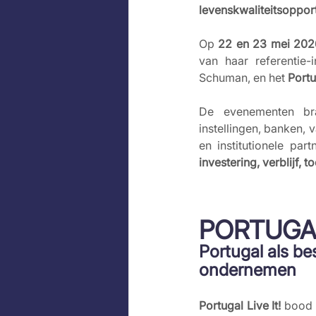
levenskwaliteitsopport
Op 
22 en 23 mei 202
van haar referentie-i
Schuman, en het 
Port
De evenementen bra
instellingen, banken,
en institutionele par
investering, verblijf, 
PORTUGAL 
Portugal als b
ondernemen
Portugal Live It!
 bood 