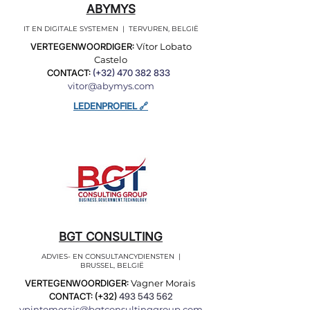
ABYMYS
IT EN DIGITALE SYSTEMEN | TERVUREN, BELGIË
VERTEGENWOORDIGER:
Vítor Lobato
Castelo
CONTACT:
(+32)
470 382 833
vitor@abymys.com
LEDENPROFIEL 🔗
BGT CONSULTING
ADVIES- EN CONSULTANCYDIENSTEN |
BRUSSEL, BELGIË
VERTEGENWOORDIGER:
Vagner Morais
CONTACT: (+32)
493 543 562
vpintomorais@bgtconsultinggroup.com