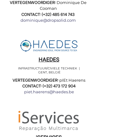
VERTEGENWOORDIGER:
Dominique De
Cooman
CONTACT: (+32)
485 614 743
dominique@dropsolid.com
HAEDES
INFRASTRUCTUUR/CIVIELE TECHNIEK |
GENT, BELGIË
VERTEGENWOORDIGER:
pIEt Haerens
CONTACT: (+32)
473 172 904
piet.haerens@haedes.be