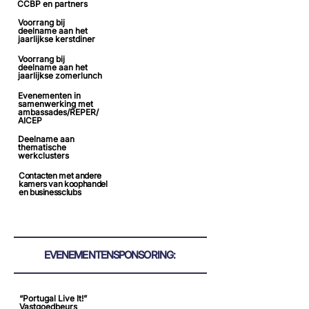
CCBP en partners
Voorrang bij
deelname aan het
jaarlijkse kerstdiner
Voorrang bij
deelname aan het
jaarlijkse zomerlunch
Evenementen in
samenwerking met
ambassades/REPER/
AICEP
Deelname aan
thematische
werkclusters
Contacten met andere
kamers van koophandel
en businessclubs
EVENEMENTENSPONSORING:
“Portugal Live It!”
Vastgoedbeurs