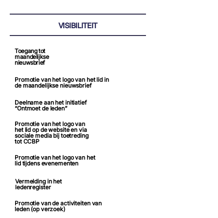
VISIBILITEIT
Toegang tot
maandelijkse
nieuwsbrief
Promotie van het logo van het lid in
de maandelijkse nieuwsbrief
Deelname aan het initiatief
“Ontmoet de leden”
Promotie van het logo van
het lid op de website en via
sociale media bij toetreding
tot CCBP
Promotie van het logo van het
lid tijdens evenementen
Vermelding in het
ledenregister
Promotie van de activiteiten van
leden (op verzoek)