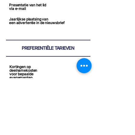
Presentatie van het lid
via e-mail
Jaarlijkse plaatsing van
een advertentie in de nieuwsbrief
PREFERENTIËLE TARIEVEN
Kortingen op
deelnamekosten
voor bepaalde
evenementen
20% korting op het
eerste jaar bij
aansluiting bij zowel
CCBP als CCLBL
GEÏNTERESSEERD?
WORD LID VAN HET