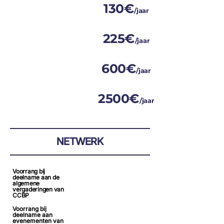
130€
INDIVIDUEEL
/jaar
225€
BEDRIJF (<10)
/jaar
600€
BEDRIJF (>10)
/jaar
2500€
BESCHERMER
/jaar
NETWERK
Voorrang bij
deelname aan de
algemene
vergaderingen van
CCBP
Voorrang bij
deelname aan
evenementen van