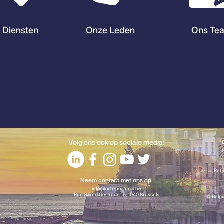
 Diensten
Onze Leden
Ons Te
Volg ons ook op sociale media:
C
p
Regi
Neem contact met ons op:
info@ccb-portugal.be
Rue Sainte Gertrude 15, 1040 Brussels
© Belg