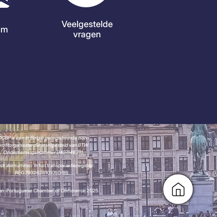
Veelgestelde
am
vragen
CBP is een in België geregistreerde non-
rofitorganisatie die is vrijgesteld van BTW.
Ondernemingsnummer 0407.146.711.
stratienummer in het transparantieregister:
REG 7932628101050-86.
ian-Portuguese Chamber of Commerce 2025