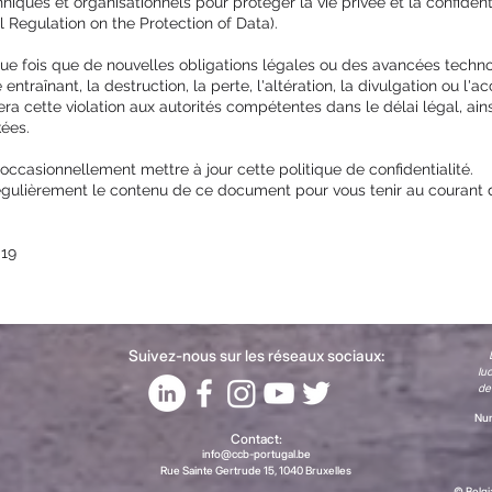
iques et organisationnels pour protéger la vie privée et la confiden
egulation on the Protection of Data).
e fois que de nouvelles obligations légales ou des avancées technol
 entraînant, la destruction, la perte, l'altération, la divulgation ou l
cette violation aux autorités compétentes dans le délai légal, ainsi
kées.
occasionnellement mettre à jour cette politique de confidentialité.
égulièrement le contenu de ce document pour vous tenir au courant d
019
Suivez-nous sur les réseaux sociaux:
lu
de
Num
Contact:
info@ccb-portugal.be
Rue Sainte Gertrude 15, 1040 Bruxelles
© Belg