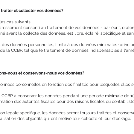
raiter et collecter vos données?
es cas suivants :
xpressément consenti au traitement de vos données - par écrit, oralem
é avant la collecte des données, est libre, éclairé, spécifique et sa
t des données personnelles, limité à des données minimales (princi
 de la CCBP, tel que le traitement de données indispensables à l'amél
ons-nous et conservons-nous vos données?
nnées personnelles en fonction des finalités pour lesquelles elles so
e la CCBP à conserver les données pendant une période minimale de 1
mation des autorités fiscales pour des raisons fiscales ou contabiliste
ion légale spécifique, les données seront toujours traitées et conser
alisation des objectifs qui ont motivé leur collecte et leur stockage.