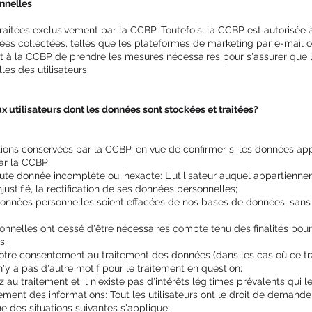
nnelles
aitées exclusivement par la CCBP. Toutefois, la CCBP est autorisée à
es collectées, telles que les plateformes de marketing par e-mail ou
nt à la CCBP de prendre les mesures nécessaires pour s'assurer que l
es des utilisateurs.
x utilisateurs dont les données sont stockées et traitées?
ons conservées par la CCBP, en vue de confirmer si les données appa
ar la CCBP;
oute donnée incomplète ou inexacte: L'utilisateur auquel appartiennen
stifié, la rectification de ses données personnelles;
nées personnelles soient effacées de nos bases de données, sans ret
nnelles ont cessé d'être nécessaires compte tenu des finalités pour 
s;
votre consentement au traitement des données (dans les cas où ce tr
n'y a pas d'autre motif pour le traitement en question;
au traitement et il n'existe pas d'intérêts légitimes prévalents qui le 
ement des informations: Tout les utilisateurs ont le droit de demande
e des situations suivantes s'applique: