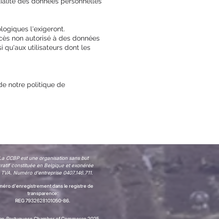
tialité des données personnelles
ogiques l'exigeront.
'accès non autorisé à des données
 qu'aux utilisateurs dont les
e notre politique de
La CCBP est une organisation sans but
cratif constituée en Belgique et exonérée
 TVA. Numéro d'entreprise 0407.146.711.
éro d'enregistrement dans le registre de
transparence:
REG 7932628101050-86.
ian-Portuguese Chamber of Commerce 2025