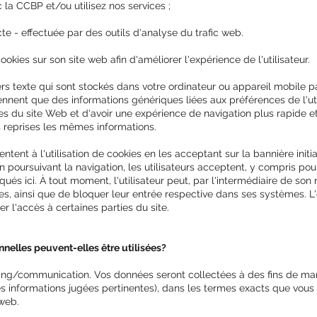
 la CCBP et/ou utilisez nos services ;
cte - effectuée par des outils d'analyse du trafic web.
kies sur son site web afin d'améliorer l'expérience de l'utilisateur.
iers texte qui sont stockés dans votre ordinateur ou appareil mobile pa
iennent que des informations génériques liées aux préférences de l'uti
s du site Web et d'avoir une expérience de navigation plus rapide et 
rs reprises les mêmes informations.
ntent à l'utilisation de cookies en les acceptant sur la bannière initi
 poursuivant la navigation, les utilisateurs acceptent, y compris pour l
ués ici. À tout moment, l'utilisateur peut, par l'intermédiaire de son 
es, ainsi que de bloquer leur entrée respective dans ses systèmes. L
er l'accès à certaines parties du site.
nnelles peuvent-elles être utilisées?
eting/communication. Vos données seront collectées à des fins de m
es informations jugées pertinentes), dans les termes exacts que vous 
 web.