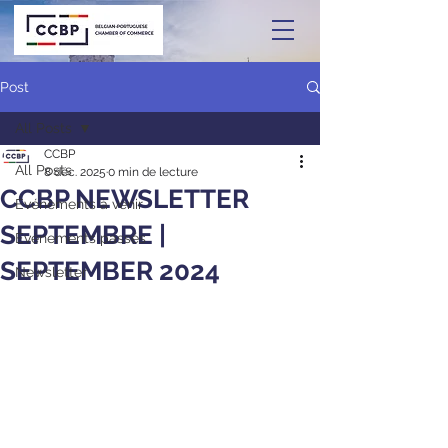
Post
All Posts
CCBP
All Posts
8 déc. 2025
0 min de lecture
CCBP NEWSLETTER
Événements à venir
SEPTEMBRE |
Événements passés
SEPTEMBER 2024
Newsletter