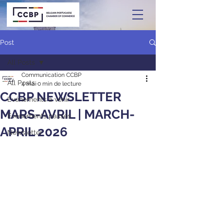
Post
All Posts
Communication CCBP
All Posts
4 mai
0 min de lecture
CCBP NEWSLETTER
Événements à venir
MARS-AVRIL | MARCH-
Événements passés
APRIL 2026
Newsletter