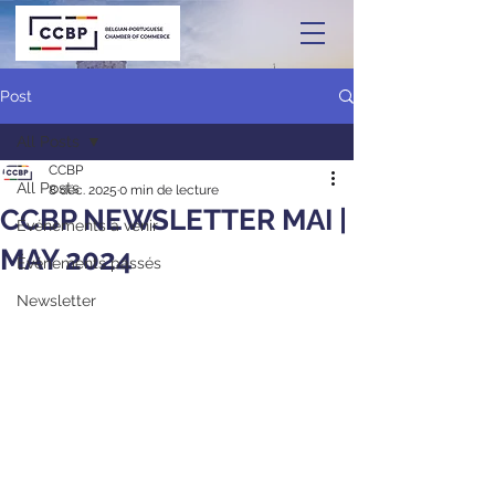
Post
All Posts
CCBP
All Posts
8 déc. 2025
0 min de lecture
CCBP NEWSLETTER MAI |
Événements à venir
MAY 2024
Événements passés
Newsletter