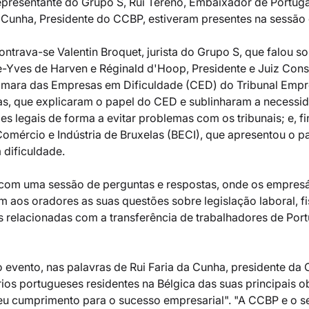
epresentante do Grupo S, Rui Tereno, Embaixador de Portuga
da Cunha, Presidente do CCBP, estiveram presentes na sessão 
ntrava-se Valentin Broquet, jurista do Grupo S, que falou s
re-Yves de Harven e Réginald d'Hoop, Presidente e Juiz Consu
âmara das Empresas em Dificuldade (CED) do Tribunal Empre
s, que explicaram o papel do CED e sublinharam a necessid
s legais de forma a evitar problemas com os tribunais; e, fi
omércio e Indústria de Bruxelas (BECI), que apresentou o p
dificuldade. 
 com uma sessão de perguntas e respostas, onde os empresá
aos oradores as suas questões sobre legislação laboral, fis
as relacionadas com a transferência de trabalhadores de Port
o evento, nas palavras de Rui Faria da Cunha, presidente da 
ios portugueses residentes na Bélgica das suas principais o
eu cumprimento para o sucesso empresarial". "A CCBP e o 