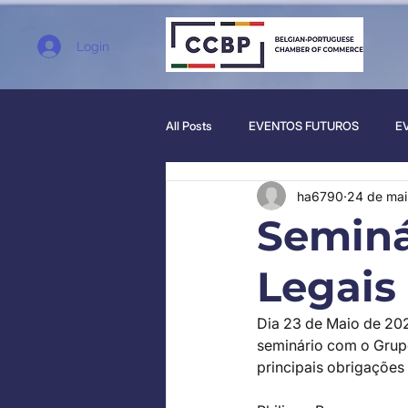
Login
All Posts
EVENTOS FUTUROS
E
ha6790
24 de mai
Seminá
Legais
Dia 23 de Maio de 20
seminário com o Grupo
principais obrigações