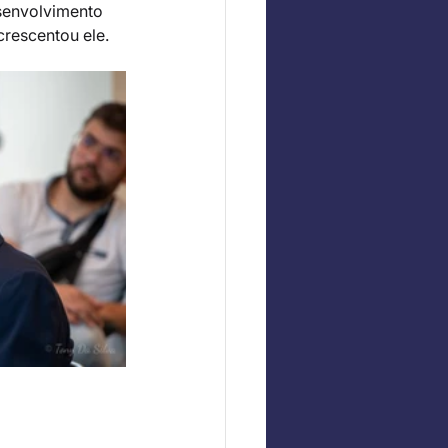
senvolvimento 
crescentou ele.