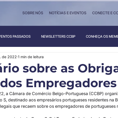
SOBRE NÓS
NOTÍCIAS E EVENTOS
CONECTE E C
VENTOS PASSADOS
NEWSLETTERS CCBP
CONHEÇA OS MEM
. de 2022
1 min de leitura
rio sobre as Obrig
 dos Empregadores
22, a Câmara de Comércio Belgo-Portuguesa (CCBP) organi
 S, destinado aos empresários portugueses residentes na Bé
 legais que recaem sobre os empregadores de portugueses n