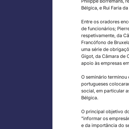
Philippe Borremans, r
Bélgica, e Rui Faria 
Entre os oradores enco
de funcionários; Pier
respetivamente, da C
Francófono de Bruxela
uma série de obrigaçõe
Gigot, da Câmara de C
apoio às empresas em 
O seminário terminou
portugueses colocaram 
social, em particular 
Bélgica. 
O principal objetivo d
"informar os empresár
e da importância do s