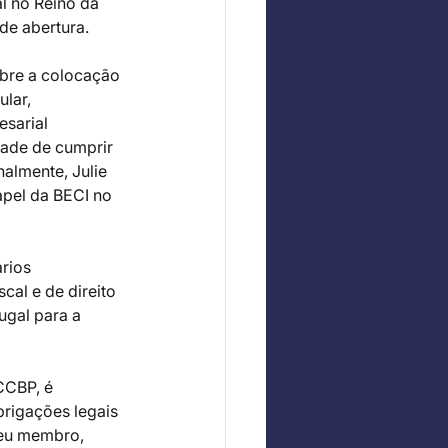
l no Reino da 
de abertura.
obre a colocação 
lar, 
sarial 
ade de cumprir 
nalmente, Julie 
apel da BECI no 
rios 
cal e de direito 
ugal para a 
CCBP, é 
brigações legais 
seu membro, 