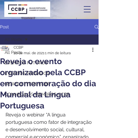
Post
All Posts
CCBP
All Posts
20 de mai. de 2021
1 min de leitura
Reveja o evento
EVENTOS FUTUROS
organizado pela CCBP
EVENTOS PASSADOS
em comemoração do dia
NEWSLETTERS CCBP
Mundial da Língua
CONHEÇA OS MEMBROS CCBP
Portuguesa
Reveja o webinar “A língua 
portuguesa como fator de integração 
e desenvolvimento social, cultural, 
comercial e económico”, organizado 