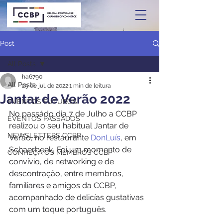
Post
All Posts
ha6790
All Posts
29 de jul. de 2022
1 min de leitura
Jantar de Verão 2022
EVENTOS FUTUROS
No passádo dia 7 de Julho a CCBP 
EVENTOS PASSADOS
realizou o seu habitual Jantar de 
NEWSLETTERS CCBP
Verão, no restaurante 
DonLuís
, em 
Schaerbeek, Foi um momento de 
CONHEÇA OS MEMBROS CCBP
convívio, de networking e de 
descontração, entre membros, 
familiares e amigos da CCBP, 
acompanhado de delicías gustativas 
com um toque português.