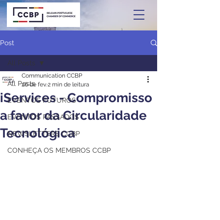
Post
All Posts
Communication CCBP
All Posts
26 de fev.
2 min de leitura
iServices - Compromisso
EVENTOS FUTUROS
a favor da Circularidade
EVENTOS PASSADOS
Tecnológica
NEWSLETTERS CCBP
CONHEÇA OS MEMBROS CCBP