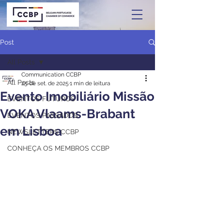
Post
All Posts
Communication CCBP
All Posts
25 de set. de 2025
1 min de leitura
Evento Imobiliário Missão
EVENTOS FUTUROS
VOKA Vlaams-Brabant
EVENTOS PASSADOS
em Lisboa
NEWSLETTERS CCBP
CONHEÇA OS MEMBROS CCBP