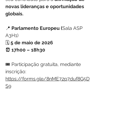
novas lideranças e oportunidades 
globais.
📍 
Parlamento Europeu (
Sala ASP 
A3H1)
🗓️
 5 de maio de 2026
⏰ 17h00 – 18h30
🎟️ Participação gratuita, mediante 
inscrição:
https://forms.gle/8nME72p7duf8G5D
S9