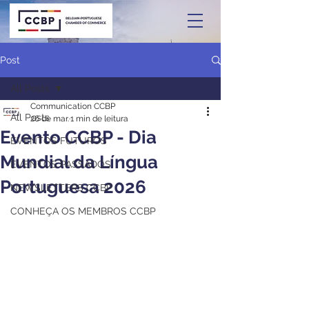
Post
All Posts
Communication CCBP
All Posts
26 de mar.
1 min de leitura
Evento CCBP - Dia
EVENTOS FUTUROS
Mundial da Língua
EVENTOS PASSADOS
Portuguesa 2026
NEWSLETTERS CCBP
CONHEÇA OS MEMBROS CCBP