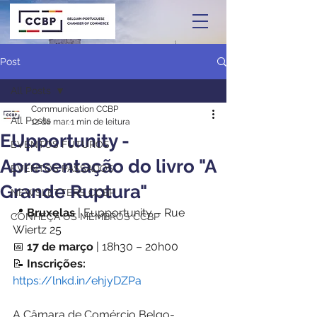
Post
All Posts
Communication CCBP
All Posts
12 de mar.
1 min de leitura
EUpportunity -
EVENTOS FUTUROS
Apresentação do livro "A
EVENTOS PASSADOS
Grande Ruptura"
NEWSLETTERS CCBP
📍
 Bruxelas
 | Eupportunity – Rue 
CONHEÇA OS MEMBROS CCBP
Wiertz 25
📅 
17 de março
 | 18h30 – 20h00
📝 
Inscrições:
https://lnkd.in/ehjyDZPa
A Câmara de Comércio Belgo-