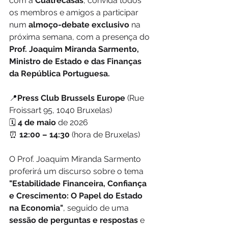
com a 
Cuatrecasas
, convida todos 
os membros e amigos a participar 
num 
almoço-debate exclusivo
 na 
próxima semana, com a presença do 
Prof. Joaquim Miranda Sarmento, 
Ministro de Estado e das Finanças 
da República Portuguesa.
📍
Press Club Brussels Europe
 (Rue 
Froissart 95, 1040 Bruxelas)
🗓️ 
4 de maio 
de 2026
⏰ 
12:00 – 14:30 
(hora de Bruxelas)
O Prof. Joaquim Miranda Sarmento 
proferirá um discurso sobre o tema 
"Estabilidade Financeira, Confiança 
e Crescimento: O Papel do Estado 
na Economia"
, seguido de uma 
sessão de perguntas e respostas
 e 