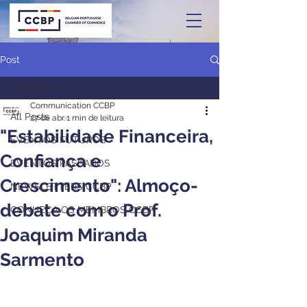
Post
All Posts
Communication CCBP
All Posts
27 de abr.
1 min de leitura
"Estabilidade Financeira,
EVENTOS FUTUROS
Confiança e
EVENTOS PASSADOS
Crescimento": Almoço-
NEWSLETTERS CCBP
debate com o Prof.
CONHEÇA OS MEMBROS CCBP
Joaquim Miranda
Sarmento