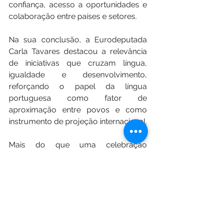
confiança, acesso a oportunidades e 
colaboração entre países e setores.
Na sua conclusão, a Eurodeputada 
Carla Tavares destacou a relevância 
de iniciativas que cruzam língua, 
igualdade e desenvolvimento, 
reforçando o papel da língua 
portuguesa como fator de 
aproximação entre povos e como 
instrumento de projeção internacional.
Mais do que uma celebração 
simbólica, este evento afirmou-se 
como um momento de reflexão 
estratégica e de ligação entre 
comunidades, evidenciando o 
potencial do espaço lusófono 
enquanto plataforma de cooperação 