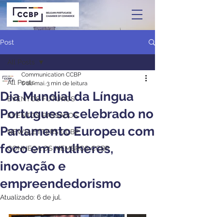
Post
All Posts
Communication CCBP
All Posts
6 de mai.
3 min de leitura
Dia Mundial da Língua
EVENTOS FUTUROS
Portuguesa celebrado no
EVENTOS PASSADOS
Parlamento Europeu com
NEWSLETTERS CCBP
foco em mulheres,
CONHEÇA OS MEMBROS CCBP
inovação e
empreendedorismo
Atualizado:
6 de jul.