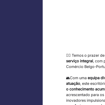
🧑‍⚖️ Temos o prazer d
serviço integral
, com 
Comércio Belgo-Portu
👥Com uma 
equipa di
atuação
, este escrit
o conhecimento acumu
acrescentado para os 
inovadores impulsiona