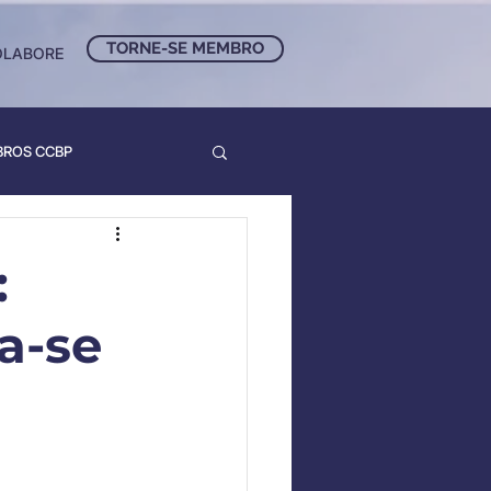
TORNE-SE MEMBRO
OLABORE
BROS CCBP
:
a-se