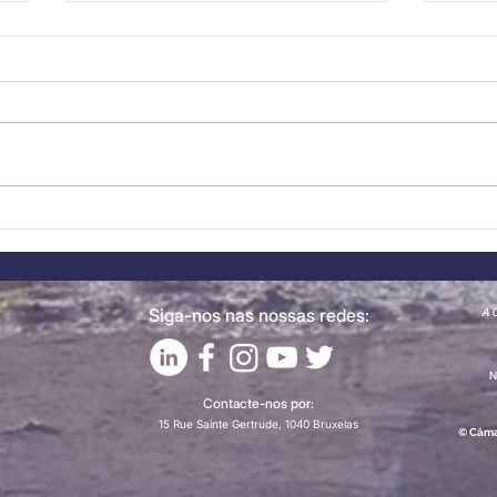
Destaque a Novo
Des
Membro: CONFAGRI
Mem
junta-se à CCBP
Will
Siga-nos nas nossas redes:
A C
N
Contacte-nos por:
15 Rue Sainte Gertrude, 1040 Bruxelas
© Câma