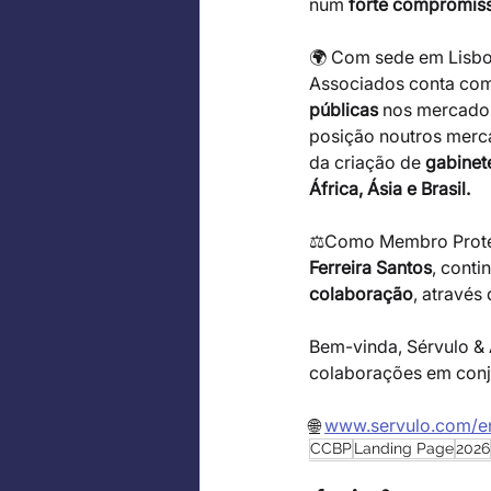
num 
forte compromiss
🌍 Com sede em Lisb
Associados conta com
públicas
 nos mercados
posição noutros merca
da criação de 
gabinet
África, Ásia e Brasil.
⚖️Como Membro Protet
Ferreira Santos
, conti
colaboração
, através
Bem-vinda, Sérvulo & 
colaborações em conj
🌐
www.servulo.com/e
CCBP
Landing Page
2026