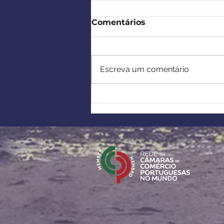
Comentários
Escreva um comentário
Europa-África:
Estabelecimento de
parcerias estratégicas no
âmbito da Lei Europeia
sobre Matérias-Primas
Críticas