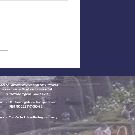
taque a Novo
bro: English with
 junta-se à CCBP
CBP é uma organização sem fins lucrativos
incorporada na Bélgica e isenta de IVA.
Número de registo 0407.146.711.
úmero REG no Registo de Transparência:
REG 7932628101050-86.
ra de Comércio Belgo-Portuguesa 2025