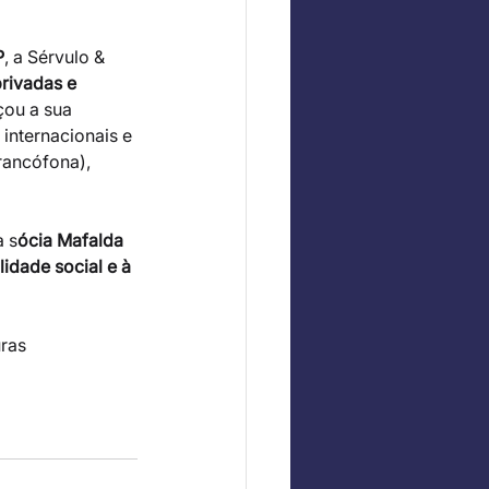
P
, a Sérvulo & 
rivadas e 
çou a sua 
internacionais e 
rancófona), 
a s
ócia Mafalda 
idade social e à 
ras 