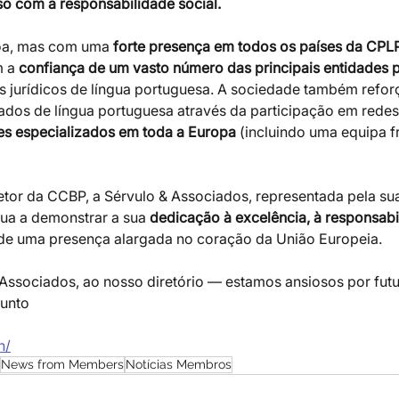
o com a responsabilidade social.
oa, mas com uma 
forte presença em todos os países da CPL
 a 
confiança de um vasto número das principais entidades p
 jurídicos de língua portuguesa. A sociedade também refor
dos de língua portuguesa através da participação em redes 
es especializados em toda a Europa
 (incluindo uma equipa f
or da CCBP, a Sérvulo & Associados, representada pela su
nua a demonstrar a sua
 dedicação à excelência, à responsabil
 de uma presença alargada no coração da União Europeia.  
Associados, ao nosso diretório — estamos ansiosos por futu
unto
n/
News from Members
Notícias Membros