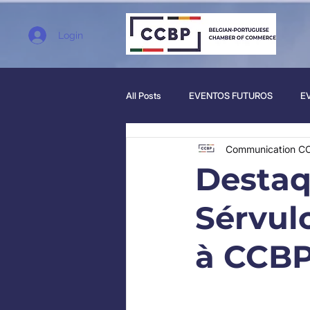
Login
All Posts
EVENTOS FUTUROS
E
Communication C
Destaq
Sérvul
à CCB