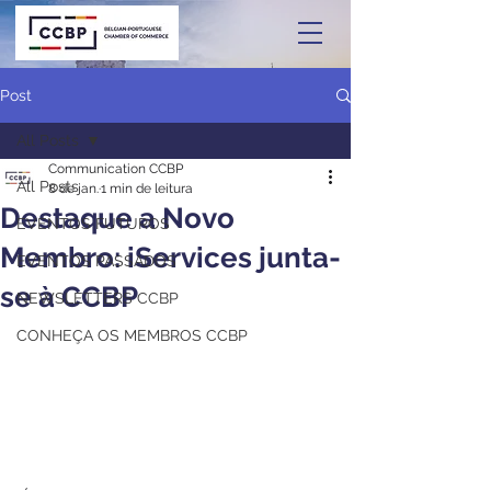
Post
All Posts
Communication CCBP
All Posts
8 de jan.
1 min de leitura
Destaque a Novo
EVENTOS FUTUROS
Membro: iServices junta-
EVENTOS PASSADOS
se à CCBP
NEWSLETTERS CCBP
CONHEÇA OS MEMBROS CCBP