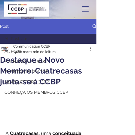
Post
All Posts
Communication CCBP
All Posts
19 de mar.
1 min de leitura
Destaque a Novo
EVENTOS FUTUROS
Membro: Cuatrecasas
EVENTOS PASSADOS
junta-se à CCBP
NEWSLETTERS CCBP
CONHEÇA OS MEMBROS CCBP
A 
Cuatrecasas,
 uma 
conceituada 