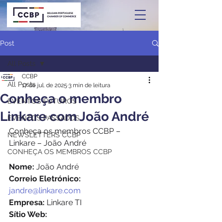
Post
All Posts
CCBP
All Posts
17 de jul. de 2025
3 min de leitura
Conheça o membro
EVENTOS FUTUROS
Linkare com João André
EVENTOS PASSADOS
Conheça os membros CCBP – 
NEWSLETTERS CCBP
Linkare – João André 
CONHEÇA OS MEMBROS CCBP
Nome: 
João André 
Correio Eletrónico:
jandre@linkare.com
Empresa:
 Linkare TI 
Sítio Web: 