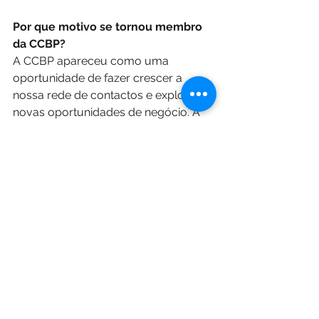
Por que motivo se tornou membro 
da CCBP? 
A CCBP apareceu como uma 
oportunidade de fazer crescer a 
nossa rede de contactos e explorar 
novas oportunidades de negócio. A 
nossa adesão à Câmara é também 
uma forma que temos de contribuir, 
dentro das nossas possibilidades e 
limitações, para o fortalecimento das 
relações comerciais entre a Bélgica e 
Portugal, os dois países onde temos 
uma presença física, sobretudo 
através da promoção das nossa 
valências técnicas no setor das 
tecnologias de informação onde 
acreditamos ter uma forte vantagem 
comparativa.