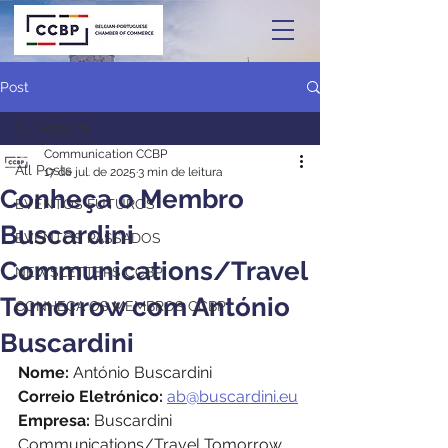
Post
All Posts
Communication CCBP
All Posts
17 de jul. de 2025
3 min de leitura
Conheça o Membro
EVENTOS FUTUROS
Buscardini
EVENTOS PASSADOS
Communications/Travel
NEWSLETTERS CCBP
Tomorrow com António
CONHEÇA OS MEMBROS CCBP
Buscardini
Nome: 
António Buscardini
Correio Eletrónico:
ab@buscardini.eu
Empresa:
 Buscardini 
Communications/Travel Tomorrow